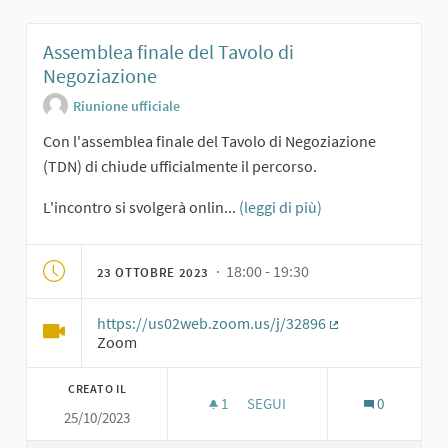
Assemblea finale del Tavolo di
Negoziazione
Riunione ufficiale
Con l'assemblea finale del Tavolo di Negoziazione
(TDN) di chiude ufficialmente il percorso.
L'incontro si svolgerà onlin...
(leggi di più)
· 18:00 - 19:30
23 OTTOBRE 2023
https://us02web.zoom.us/j/32896
(Collegamento es
Zoom
CREATO IL
1
1 SOSTENITORI
SEGUI
0
25/10/2023
ASSEMBLEA FINALE DEL TAVOLO