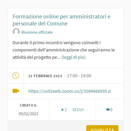
Formazione online per amministratori e
personale del Comune
Riunione ufficiale
Durante il primo incontro vengono coinvolti i
componenti dell'amministrazione che seguiranno le
attività del progetto pe...
(leggi di più)
· 17:00 - 19:00
21 FEBBRAIO 2023
https://us02web.zoom.us/j/3289666935
(Collegame
CREATO IL
2
2 SOSTENITORI
SEGUI
0
09/02/2023
FORMAZIONE ONLINE PER AMM
VISUALIZZA