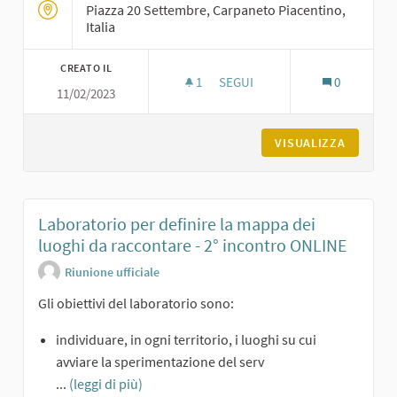
Piazza 20 Settembre, Carpaneto Piacentino,
Italia
CREATO IL
1
1 SOSTENITORI
SEGUI
0
11/02/2023
LABORATORIO PER DEFINIRE LA
VISUALIZZA
Laboratorio per definire la mappa dei
luoghi da raccontare - 2° incontro ONLINE
Riunione ufficiale
Gli obiettivi del laboratorio sono:
individuare, in ogni territorio, i luoghi su cui
avviare la sperimentazione del serv
...
(leggi di più)