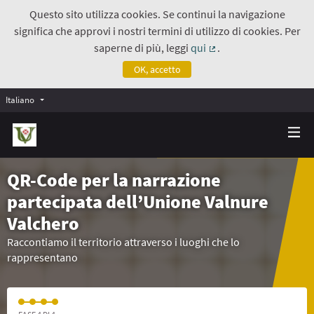
Questo sito utilizza cookies. Se continui la navigazione
significa che approvi i nostri termini di utilizzo di cookies. Per
saperne di più, leggi
qui
.
(Collegamento estern
OK, accetto
Italiano
QR-Code per la narrazione
partecipata dell’Unione Valnure
Valchero
Raccontiamo il territorio attraverso i luoghi che lo
rappresentano