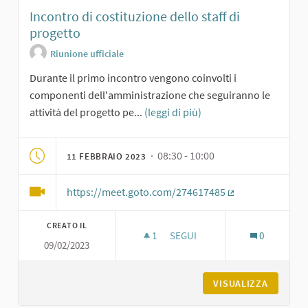
Incontro di costituzione dello staff di
progetto
Riunione ufficiale
Durante il primo incontro vengono coinvolti i
componenti dell'amministrazione che seguiranno le
attività del progetto pe...
(leggi di più)
· 08:30 - 10:00
11 FEBBRAIO 2023
https://meet.goto.com/274617485
(Collegamento es
CREATO IL
1
1 SOSTENITORI
SEGUI
0
09/02/2023
INCONTRO DI COSTITUZIONE D
VISUALIZZA