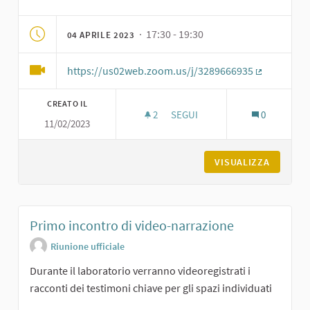
· 17:30 - 19:30
04 APRILE 2023
https://us02web.zoom.us/j/3289666935
(Collegame
CREATO IL
2
2 SOSTENITORI
SEGUI
0
11/02/2023
LABORATORIO PER DEFINIRE LA
VISUALIZZA
Primo incontro di video-narrazione
Riunione ufficiale
Durante il laboratorio verranno videoregistrati i
racconti dei testimoni chiave per gli spazi individuati