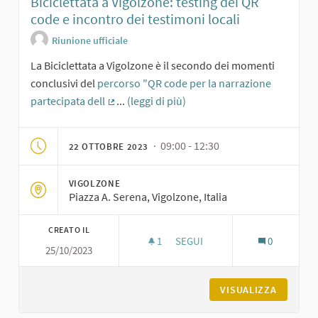
Biciclettata a Vigolzone: testing dei QR
code e incontro dei testimoni locali
Riunione ufficiale
La Biciclettata a Vigolzone è il secondo dei momenti
conclusivi del
percorso "QR code per la narrazione
partecipata dell
...
(leggi di più)
(Collegamento esterno)
· 09:00 - 12:30
22 OTTOBRE 2023
VIGOLZONE
Piazza A. Serena, Vigolzone, Italia
CREATO IL
1
1 SOSTENITORI
SEGUI
0
25/10/2023
BICICLETTATA A VIGOLZONE: T
VISUALIZZA