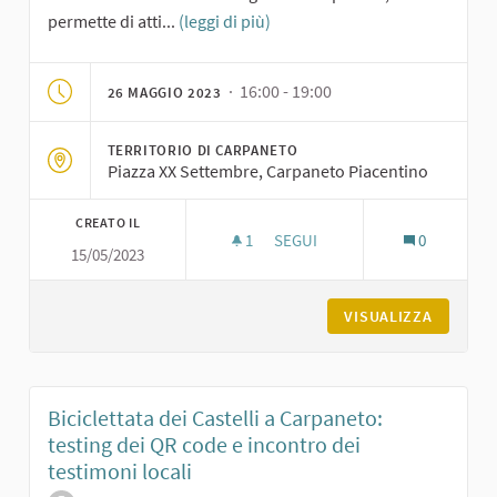
permette di atti...
(leggi di più)
· 16:00 - 19:00
26 MAGGIO 2023
TERRITORIO DI CARPANETO
Piazza XX Settembre, Carpaneto Piacentino
CREATO IL
1
1 SOSTENITORI
SEGUI
0
15/05/2023
LABORATORIO SPERIMENTALE P
VISUALIZZA
Biciclettata dei Castelli a Carpaneto:
testing dei QR code e incontro dei
testimoni locali