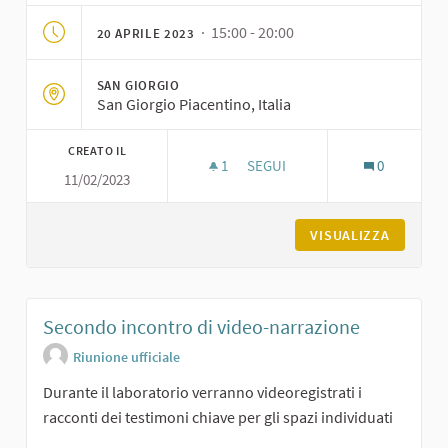
· 15:00 - 20:00
20 APRILE 2023
SAN GIORGIO
San Giorgio Piacentino, Italia
CREATO IL
1
1 SOSTENITORI
SEGUI
0
11/02/2023
PRIMO INCONTRO DI VIDEO-N
VISUALIZZA
Secondo incontro di video-narrazione
Riunione ufficiale
Durante il laboratorio verranno videoregistrati i
racconti dei testimoni chiave per gli spazi individuati