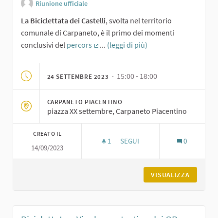
Riunione ufficiale
La Biciclettata dei Castelli
, svolta nel territorio
comunale di Carpaneto, è il primo dei momenti
conclusivi del
percors
...
(leggi di più)
(Collegamento esterno)
· 15:00 - 18:00
24 SETTEMBRE 2023
CARPANETO PIACENTINO
piazza XX settembre, Carpaneto Piacentino
CREATO IL
1
1 SOSTENITORI
SEGUI
0
14/09/2023
BICICLETTATA DEI CASTELLI A 
VISUALIZZA