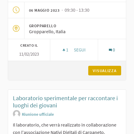
· 09:30 - 13:30
06 MAGGIO 2023
GROPPARELLO
Gropparello, Italia
CREATO IL
1
1 SOSTENITORI
SEGUI
0
11/02/2023
TERZO INCONTRO DI VIDEO-N
VISUALIZZA
Laboratorio sperimentale per raccontare i
luoghi dei giovani
Riunione ufficiale
Il laboratorio, che verrà realizzato in collaborazione
con l'associazione Nativi Digitali di Carpaneto,