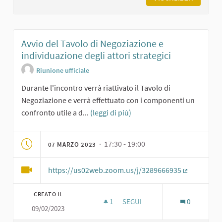
Avvio del Tavolo di Negoziazione e
individuazione degli attori strategici
Riunione ufficiale
Durante l'incontro verrà riattivato il Tavolo di
Negoziazione e verrà effettuato con i componenti un
confronto utile a d...
(leggi di più)
· 17:30 - 19:00
07 MARZO 2023
https://us02web.zoom.us/j/3289666935
(Collegame
CREATO IL
1
1 SOSTENITORI
SEGUI
0
09/02/2023
AVVIO DEL TAVOLO DI NEGOZIAZ