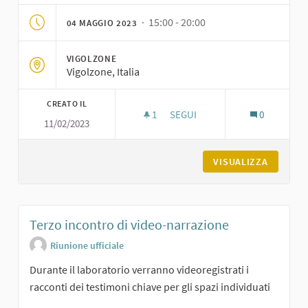
· 15:00 - 20:00
04 MAGGIO 2023
VIGOLZONE
Vigolzone, Italia
CREATO IL
1
1 SOSTENITORI
SEGUI
0
11/02/2023
SECONDO INCONTRO DI VIDEO
VISUALIZZA
Terzo incontro di video-narrazione
Riunione ufficiale
Durante il laboratorio verranno videoregistrati i
racconti dei testimoni chiave per gli spazi individuati