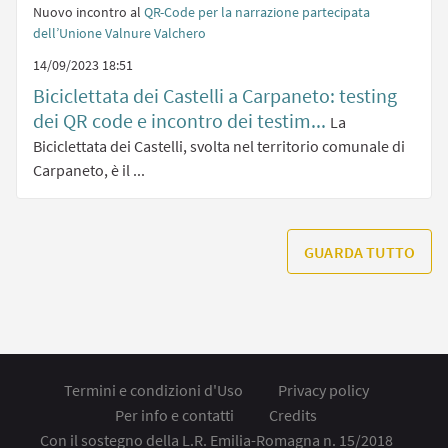
Nuovo incontro al
QR-Code per la narrazione partecipata
dell’Unione Valnure Valchero
14/09/2023 18:51
Biciclettata dei Castelli a Carpaneto: testing
dei QR code e incontro dei testim...
La
Biciclettata dei Castelli, svolta nel territorio comunale di
Carpaneto, è il ...
GUARDA TUTTO
Termini e condizioni d'Uso
Privacy policy
Per info e contatti
Credits
Con il sostegno della L.R. Emilia-Romagna n. 15/2018