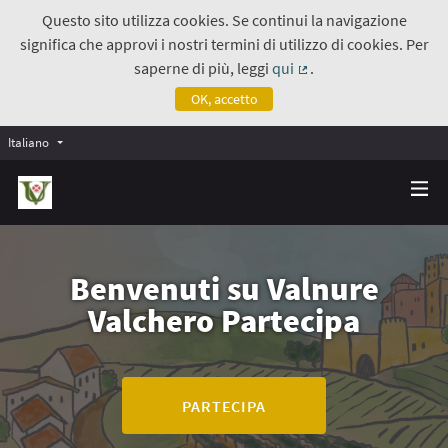
Questo sito utilizza cookies. Se continui la navigazione
significa che approvi i nostri termini di utilizzo di cookies. Per
saperne di più, leggi
qui
.
(Collegamento estern
OK, accetto
Italiano
Benvenuti su
Valnure
Valchero Partecipa
PARTECIPA