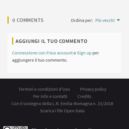
0 COMMENTS
Ordina per:
Più vecchi
AGGIUNGI IL TUO COMMENTO
Connessione con il tuo account
o
Sign up
per
aggiungere il tuo commento.
Termini e condizioni d'Uso
Privacy policy
Per info e contatti
Credits
Con il sostegno della L.R. Emilia-Romagna n. 15/2018
Scarica i file Open Data