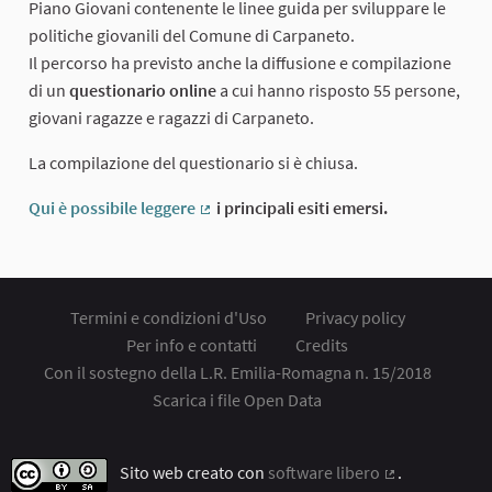
Piano Giovani contenente le linee guida per sviluppare le
politiche giovanili del Comune di Carpaneto.
Il percorso ha previsto anche la diffusione e compilazione
di un
questionario online
a cui hanno risposto 55 persone,
giovani ragazze e ragazzi di Carpaneto.
La compilazione del questionario si è chiusa.
Qui è possibile leggere
i principali esiti emersi.
(Collegamento esterno)
Termini e condizioni d'Uso
Privacy policy
Per info e contatti
Credits
Con il sostegno della L.R. Emilia-Romagna n. 15/2018
Scarica i file Open Data
Sito web creato con
software libero
.