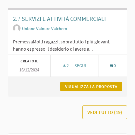
2.7 SERVIZI E ATTIVITÀ COMMERCIALI
Unione Valnure Valchero
PremessaMolti ragazzi, soprattutto i più giovani,
hanno espresso il desiderio di avere a...
CREATO IL
2
2 SOSTENITORI
SEGUI
0
16/12/2024
2.7 SERVIZI E ATTIVITÀ COMMER
VISUALIZZA LA PROPOSTA
2.7 SER
VEDI TUTTO (19)