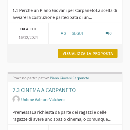
1.1 Perché un Piano Giovani per CarpanetoLa scelta di
avviare la costruzione partecipata di un...
CREATO IL
2
2 SOSTENITORI
SEGUI
0
16/12/2024
CAPITOLO 1 - IL PIANO GIOVAN
VISUALIZZA LA PROPOSTA
CAPITOL
Processo partecipativo:
Piano Giovani Carpaneto
2.3 CINEMA A CARPANETO
Unione Valnure Valchero
PremessaLa richiesta da parte dei ragazzi e delle
ragazze di avere uno spazio cinema, o comunque...