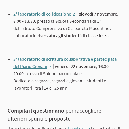
2° laboratorio di co-ideazione
|
giovedì 7 novembre
,
(Collegamento esterno)
8.00 - 13.30, presso la Scuola Secondaria di 1°
dell’Istituto Comprensivo di Carpaneto Piacentino.
Laboratorio
riservato agli studenti
di classe terza.
3° laboratorio di scrittura collaborativa e partecipata
del Piano Giovani
|
venerdì 22 novembre,
16.30 -
(Collegamento esterno)
20.00, presso il Salone parrocchiale.
Dedicato a ragazze, ragazzi e giovani - studenti e
lavoratori - tra i 14 e i 25 anni.
Compila il questionario
per raccogliere
ulteriori spunti e proposte
Il questionario online è chiuso.
Leggi qui
i principali esiti