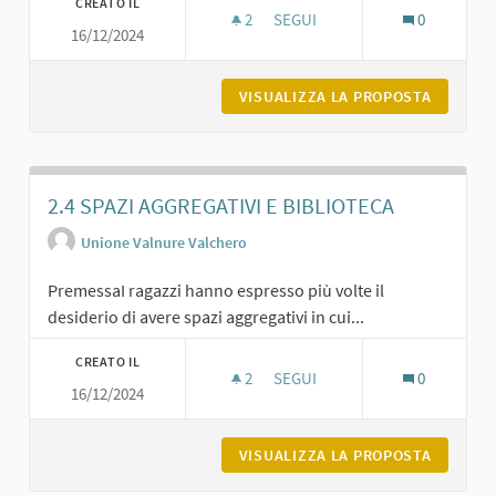
CREATO IL
2
2 SOSTENITORI
SEGUI
0
16/12/2024
2.3 CINEMA A CARPANETO
VISUALIZZA LA PROPOSTA
2.3 CIN
2.4 SPAZI AGGREGATIVI E BIBLIOTECA
Unione Valnure Valchero
PremessaI ragazzi hanno espresso più volte il
desiderio di avere spazi aggregativi in cui...
CREATO IL
2
2 SOSTENITORI
SEGUI
0
16/12/2024
2.4 SPAZI AGGREGATIVI E BIBLI
VISUALIZZA LA PROPOSTA
2.4 SPA