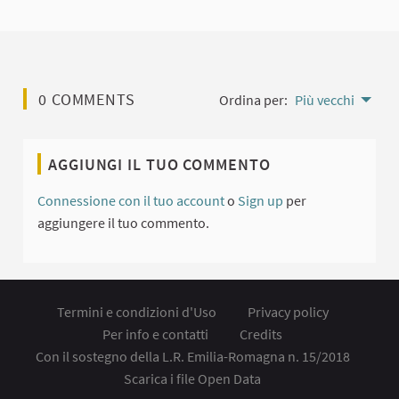
0 COMMENTS
Ordina per:
Più vecchi
AGGIUNGI IL TUO COMMENTO
Connessione con il tuo account
o
Sign up
per
aggiungere il tuo commento.
Termini e condizioni d'Uso
Privacy policy
Per info e contatti
Credits
Con il sostegno della L.R. Emilia-Romagna n. 15/2018
Scarica i file Open Data