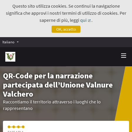
Questo sito utilizza cookies. Se continui la navigazione
significa che approvi i nostri termini di utilizzo di cookies. Per
saperne di più, leggi
qui
.
(Collegamento estern
OK, accetto
Italiano
QR-Code per la narrazione
partecipata dell’Unione Valnure
Valchero
Raccontiamo il territorio attraverso i luoghi che lo
rappresentano