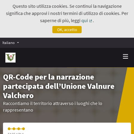
Questo sito utilizza cookies. Se continui la navigazione
significa che approvi i nostri termini di utilizzo di cookies. Per
saperne di più, leggi
qui
.
(Collegamento estern
OK, accetto
Italiano
QR-Code per la narrazione
partecipata dell’Unione Valnure
Valchero
Raccontiamo il territorio attraverso i luoghi che lo
rappresentano