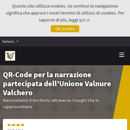
Questo sito utilizza cookies. Se continui la navigazione
significa che approvi i nostri termini di utilizzo di cookies. Per
saperne di più, leggi
qui
.
(Collegamento estern
OK, accetto
Italiano
QR-Code per la narrazione
partecipata dell’Unione Valnure
Valchero
Raccontiamo il territorio attraverso i luoghi che lo
rappresentano