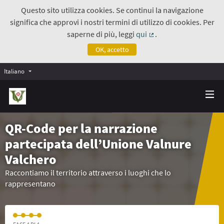
Questo sito utilizza cookies. Se continui la navigazione
significa che approvi i nostri termini di utilizzo di cookies. Per
saperne di più, leggi
qui
.
(Collegamento estern
OK, accetto
Italiano
QR-Code per la narrazione
partecipata dell’Unione Valnure
Valchero
Raccontiamo il territorio attraverso i luoghi che lo
rappresentano