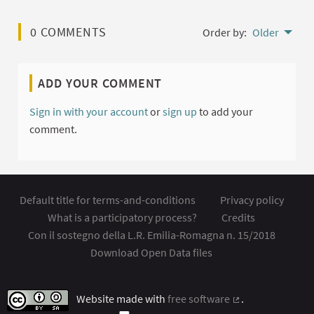
0 COMMENTS
Order by:
Older
ADD YOUR COMMENT
Sign in with your account
or
sign up
to add your
comment.
Default title for terms-and-conditions
Privacy policy
What is a participatory process?
Credits
Con il sostegno della L.R. Emilia-Romagna n. 15/2018
Download Open Data files
Website made with
free software
.
(External link)