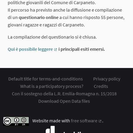
politiche giovanili del Comune di Carpaneto.
Il percorso ha previsto anche la diffusione e compilazione
di un
questionario online
a cui hanno risposto 55 persone,
giovani ragazze e ragazzi di Carpaneto.
La compilazione del questionario si è chiusa.
Qui è possibile leggere
i principali esiti emersi.
(External link)
Default title for terms-and-conditions
Privacy policy
What is a participatory process?
Credits
Con il sostegno della L.R. Emilia-Romagna n. 15/2018
Download Open Data files
Website made with
free software
.
(External link)