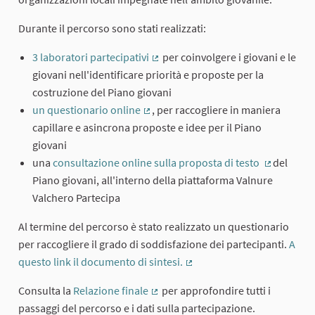
Durante il percorso sono stati realizzati:
3 laboratori partecipativi
per coinvolgere i giovani e le
(External link)
giovani nell'identificare priorità e proposte per la
costruzione del Piano giovani
un questionario online
, per raccogliere in maniera
(External link)
capillare e asincrona proposte e idee per il Piano
giovani
una
consultazione online sulla proposta di testo
del
(External l
Piano giovani, all'interno della piattaforma Valnure
Valchero Partecipa
Al termine del percorso è stato realizzato un questionario
per raccogliere il grado di soddisfazione dei partecipanti.
A
questo link il documento di sintesi.
(External link)
Consulta la
Relazione finale
per approfondire tutti i
(External link)
passaggi del percorso e i dati sulla partecipazione.