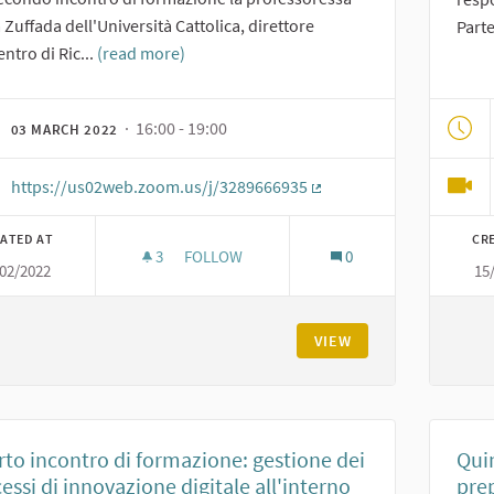
 Zuffada dell'Università Cattolica, direttore
Part
entro di Ric...
(read more)
· 16:00 - 19:00
03 MARCH 2022
https://us02web.zoom.us/j/3289666935
(External link)
ATED AT
CR
3
3 FOLLOWERS
FOLLOW
0
/02/2022
15
SECONDO INCONTRO DI FORMAZIONE: PA
VIEW
to incontro di formazione: gestione dei
Qui
essi di innovazione digitale all'interno
pre