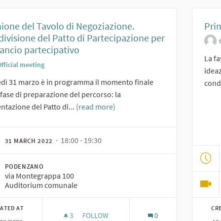
ione del Tavolo di Negoziazione.
Pri
ivisione del Patto di Partecipazione per
ilancio partecipativo
La fa
fficial meeting
ideaz
dì 31 marzo è in programma il momento finale
condi
 fase di preparazione del percorso: la
ntazione del Patto di...
(read more)
· 18:00 - 19:30
31 MARCH 2022
PODENZANO
via Montegrappa 100
Auditorium comunale
ATED AT
CR
3
3 FOLLOWERS
FOLLOW
0