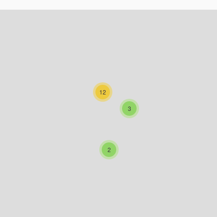
ms on this page as map points. The element can be used with a scre
12
3
2