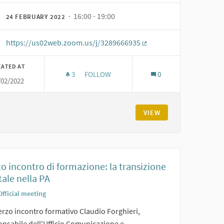
· 16:00 - 19:00
24 FEBRUARY 2022
https://us02web.zoom.us/j/3289666935
(External link)
EATED AT
3
3 FOLLOWERS
FOLLOW
0
/02/2022
PRIMO INCONTRO DI FORMAZIONE: CO-PRO
VIEW
o incontro di formazione: la transizione
tale nella PA
Official meeting
erzo incontro formativo Claudio Forghieri,
onsabile dell'Ufficio Comunicazione e