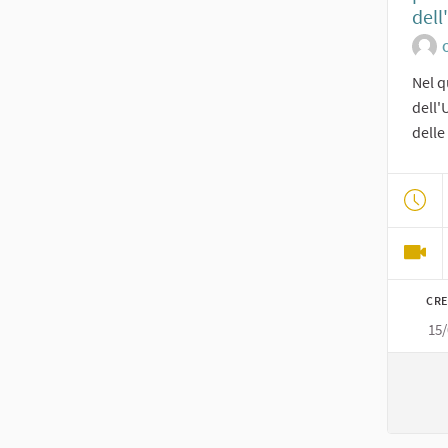
dell
O
Nel q
dell'
delle 
CRE
15