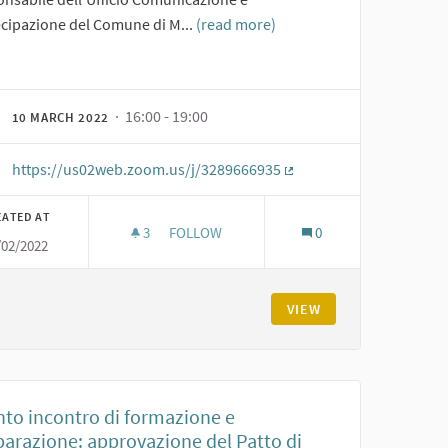
ecipazione del Comune di M...
(read more)
· 16:00 - 19:00
10 MARCH 2022
https://us02web.zoom.us/j/3289666935
(External link)
EATED AT
3
3 FOLLOWERS
FOLLOW
0
/02/2022
RTNERSHIP PUBBLICO PRIVATO E STAKEHOLDER ENGAGEMENT
TERZO INCONTRO DI FORMAZIONE: LA TRAN
VIEW
nto incontro di formazione e
parazione: approvazione del Patto di