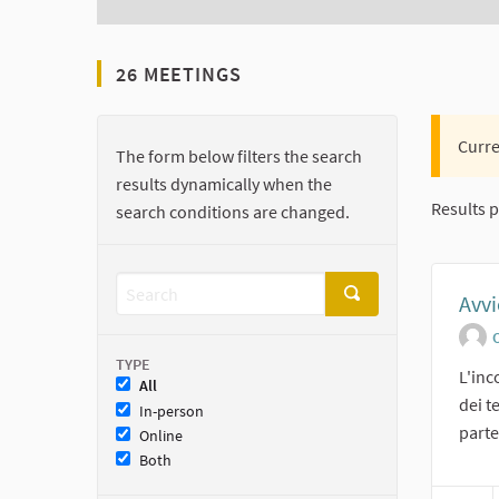
26 MEETINGS
Curre
The form below filters the search
results dynamically when the
Results p
search conditions are changed.
Avvi
O
TYPE
L'inc
All
dei t
In-person
parte
Online
Both