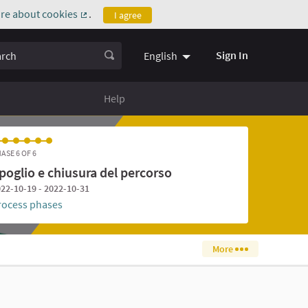
re about cookies
.
I agree
(External link)
ch
Sign In
English
Help
ASE 6 OF 6
poglio e chiusura del percorso
22-10-19 - 2022-10-31
rocess phases
More