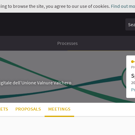
uing to browse the site, you agree to our use of cookies.
Find out mo
Sear
Processes
PH
S
digitale dell’Unione Valnure Valchero
20
P
ETS
PROPOSALS
MEETINGS