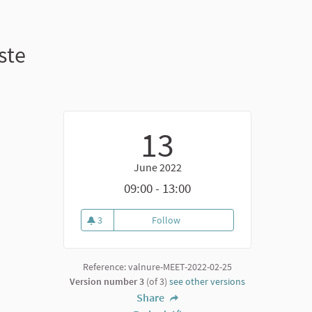
ste
13
June 2022
09:00 - 13:00
3
Follow
Laboratorio di co-progettazione
3 followers
Reference: valnure-MEET-2022-02-25
Version number 3
(of 3)
see other versions
Share