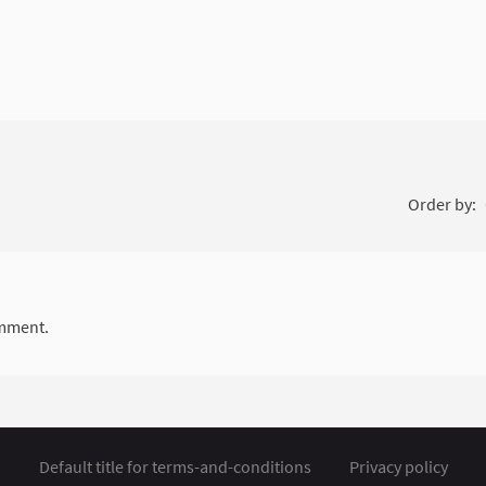
Order by:
mment.
Default title for terms-and-conditions
Privacy policy