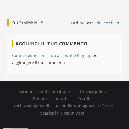
0 COMMENTS
Ordina per:
Più vecchi
AGGIUNGI IL TUO COMMENTO
Connessione con il tuo account
o
Sign up
per
aggiungere il tuo commento.
Termini e condizioni d'Uso
Privacy policy
Per info e contatti
Credits
Con il sostegno della L.R. Emilia-Romagna n. 15/2018
Scarica i file Open Data