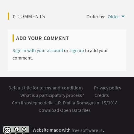
0 COMMENTS
Order by:
Older
ADD YOUR COMMENT
Sign in with your account
or
sign up
to add your
comment.
Default title for terms-and-conditions
Privacy policy
What is a participatory process?
Credits
Con il sostegno della L.R. Emilia-Romagna n. 15/2018
Download Open Data files
Website made with
free software
.