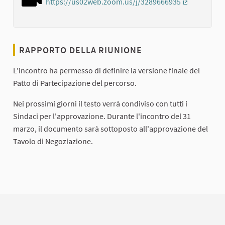
https://us02web.zoom.us/j/3289666935
(Collegamen
RAPPORTO DELLA RIUNIONE
L'incontro ha permesso di definire la versione finale del
Patto di Partecipazione del percorso.
Nei prossimi giorni il testo verrà condiviso con tutti i
Sindaci per l'approvazione. Durante l'incontro del 31
marzo, il documento sarà sottoposto all'approvazione del
Tavolo di Negoziazione.