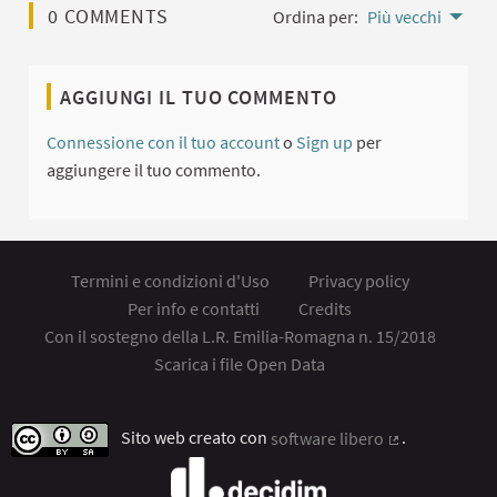
0 COMMENTS
Ordina per:
Più vecchi
AGGIUNGI IL TUO COMMENTO
Connessione con il tuo account
o
Sign up
per
aggiungere il tuo commento.
Termini e condizioni d'Uso
Privacy policy
Per info e contatti
Credits
Con il sostegno della L.R. Emilia-Romagna n. 15/2018
Scarica i file Open Data
Sito web creato con
software libero
.
(Collegamento