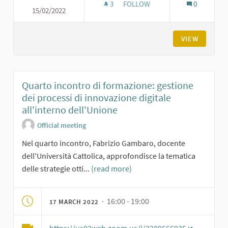
3
3 FOLLOWERS
FOLLOW
0
15/02/2022
TERZO INCONTRO DI FORMAZION
VIEW
Quarto incontro di formazione: gestione
dei processi di innovazione digitale
all'interno dell'Unione
Official meeting
Nel quarto incontro, Fabrizio Gambaro, docente
dell'Università Cattolica, approfondisce la tematica
delle strategie otti...
(read more)
· 16:00 - 19:00
17 MARCH 2022
https://us02web.zoom.us/j/3289666935