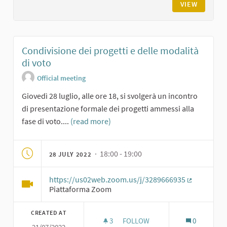
VIEW
Condivisione dei progetti e delle modalità
di voto
Official meeting
Giovedì 28 luglio, alle ore 18, si svolgerà un incontro
di presentazione formale dei progetti ammessi alla
fase di voto....
(read more)
· 18:00 - 19:00
28 JULY 2022
https://us02web.zoom.us/j/3289666935
(External li
Piattaforma Zoom
CREATED AT
3
3 FOLLOWERS
FOLLOW
0