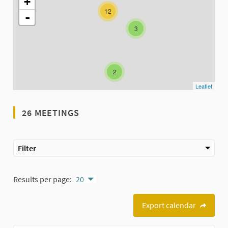
+
12
-
3
2
Leaflet
26 MEETINGS
Filter
Results per page:
20
Export calendar