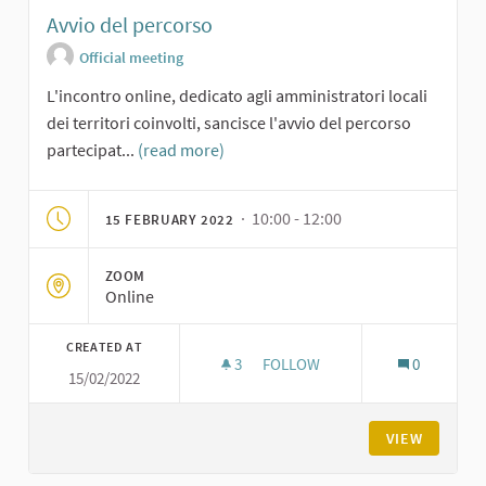
Avvio del percorso
Official meeting
L'incontro online, dedicato agli amministratori locali
dei territori coinvolti, sancisce l'avvio del percorso
partecipat...
(read more)
· 10:00 - 12:00
15 FEBRUARY 2022
ZOOM
Online
CREATED AT
3
3 FOLLOWERS
FOLLOW
0
15/02/2022
AVVIO DEL PERCORSO
VIEW