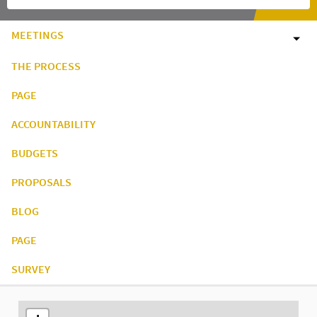
MEETINGS
THE PROCESS
PAGE
ACCOUNTABILITY
BUDGETS
PROPOSALS
BLOG
PAGE
SURVEY
The following element is a map which presents the items on thi