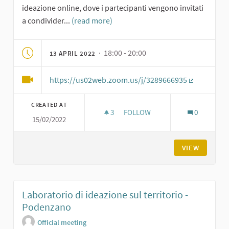
ideazione online, dove i partecipanti vengono invitati
a condivider...
(read more)
· 18:00 - 20:00
13 APRIL 2022
https://us02web.zoom.us/j/3289666935
(External li
CREATED AT
3
3 FOLLOWERS
FOLLOW
0
15/02/2022
PRIMO INCONTRO DI CO-IDEAZ
VIEW
Laboratorio di ideazione sul territorio -
Podenzano
Official meeting