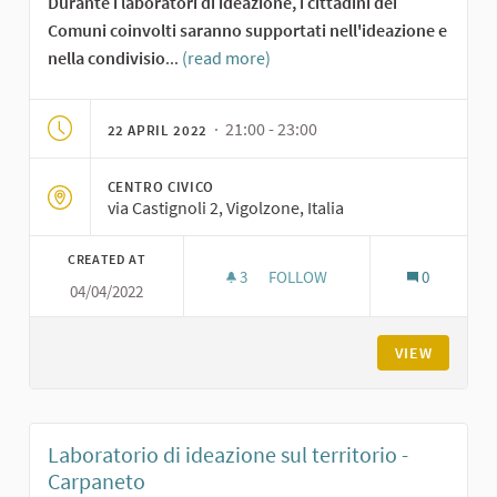
Durante i laboratori di ideazione, i cittadini dei
Comuni coinvolti saranno supportati nell'ideazione e
nella condivisio
...
(read more)
· 21:00 - 23:00
22 APRIL 2022
CENTRO CIVICO
via Castignoli 2, Vigolzone, Italia
CREATED AT
3
3 FOLLOWERS
FOLLOW
0
04/04/2022
LABORATORIO DI IDEAZIONE SU
VIEW
Laboratorio di ideazione sul territorio -
Carpaneto