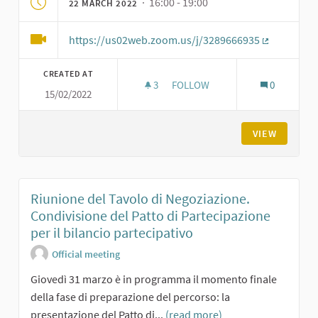
· 16:00 - 19:00
22 MARCH 2022
https://us02web.zoom.us/j/3289666935
(External li
CREATED AT
3
3 FOLLOWERS
FOLLOW
0
15/02/2022
QUINTO INCONTRO DI FORMAZI
VIEW
Riunione del Tavolo di Negoziazione.
Condivisione del Patto di Partecipazione
per il bilancio partecipativo
Official meeting
Giovedì 31 marzo è in programma il momento finale
della fase di preparazione del percorso: la
presentazione del Patto di...
(read more)