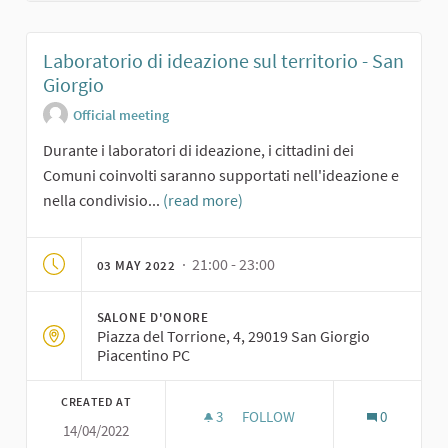
Laboratorio di ideazione sul territorio - San
Giorgio
Official meeting
Durante i laboratori di ideazione, i cittadini dei
Comuni coinvolti saranno supportati nell'ideazione e
nella condivisio...
(read more)
· 21:00 - 23:00
03 MAY 2022
SALONE D'ONORE
Piazza del Torrione, 4, 29019 San Giorgio
Piacentino PC
CREATED AT
3
3 FOLLOWERS
FOLLOW
0
14/04/2022
LABORATORIO DI IDEAZIONE SU