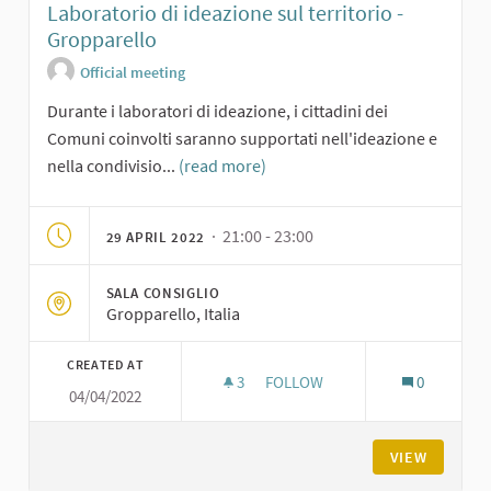
Laboratorio di ideazione sul territorio -
Gropparello
Official meeting
Durante i laboratori di ideazione, i cittadini dei
Comuni coinvolti saranno supportati nell'ideazione e
nella condivisio...
(read more)
· 21:00 - 23:00
29 APRIL 2022
SALA CONSIGLIO
Gropparello, Italia
CREATED AT
3
3 FOLLOWERS
FOLLOW
0
04/04/2022
LABORATORIO DI IDEAZIONE S
VIEW