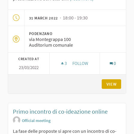
· 18:00 - 19:30
31 MARCH 2022
PODENZANO
via Montegrappa 100
Auditorium comunale
CREATED AT
3
3 FOLLOWERS
FOLLOW
0
23/03/2022
RIUNIONE DEL TAVOLO DI NEGO
VIEW
Primo incontro di co-ideazione online
Official meeting
La fase delle proposte si apre con un incontro di co-