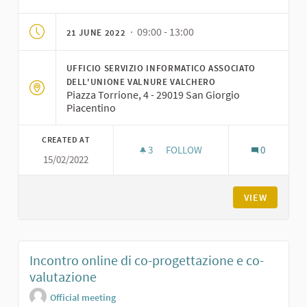
· 09:00 - 13:00
21 JUNE 2022
UFFICIO SERVIZIO INFORMATICO ASSOCIATO
DELL'UNIONE VALNURE VALCHERO
Piazza Torrione, 4 - 29019 San Giorgio
Piacentino
CREATED AT
3
3 FOLLOWERS
FOLLOW
0
15/02/2022
INCONTRO DI CO-PROGETTAZI
VIEW
Incontro online di co-progettazione e co-
valutazione
Official meeting