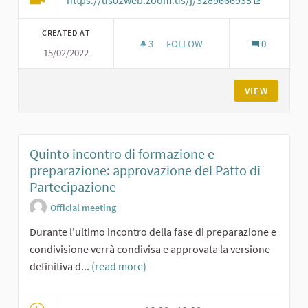
(External li
CREATED AT
3
3 FOLLOWERS
FOLLOW
0
15/02/2022
QUARTO INCONTRO DI FORMAZI
VIEW
Quinto incontro di formazione e
preparazione: approvazione del Patto di
Partecipazione
Official meeting
Durante l'ultimo incontro della fase di preparazione e
condivisione verrà condivisa e approvata la versione
definitiva d...
(read more)