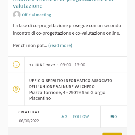
valutazione
Official meeting
La fase di co-progettazione prosegue con un secondo
incontro di co-progettazione e co-valutazione online.
Per chi non pot...
(read more)
· 09:00 - 13:00
27 JUNE 2022
UFFICIO SERVIZIO INFORMATICO ASSOCIATO
DELL'UNIONE VALNURE VALCHERO
Piazza Torrione, 4 - 29019 San Giorgio
Piacentino
CREATED AT
3
3 FOLLOWERS
FOLLOW
0
06/06/2022
INCONTRO ONLINE DI CO-PRO