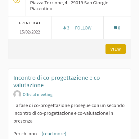
Piazza Torrione, 4 - 29019 San Giorgio
Piacentino
CREATED AT
3
3 FOLLOWERS
FOLLOW
0
15/02/2022
LABORATORIO DI CO-PROGETT
VIEW
Incontro di co-progettazione e co-
valutazione
Official meeting
La fase di co-progettazione prosegue con un secondo
incontro di co-progettazione e co-valutazione in
presenza
Per chi non...
(read more)