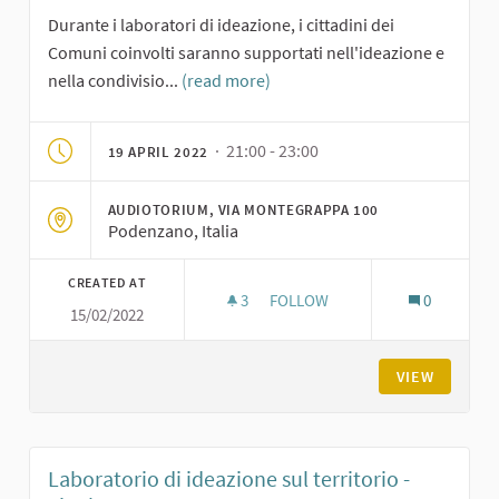
Durante i laboratori di ideazione, i cittadini dei
Comuni coinvolti saranno supportati nell'ideazione e
nella condivisio...
(read more)
· 21:00 - 23:00
19 APRIL 2022
AUDIOTORIUM, VIA MONTEGRAPPA 100
Podenzano, Italia
CREATED AT
3
3 FOLLOWERS
FOLLOW
0
15/02/2022
LABORATORIO DI IDEAZIONE S
VIEW
Laboratorio di ideazione sul territorio -