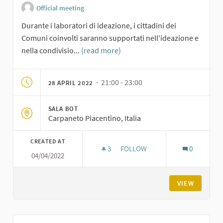
Official meeting
Durante i laboratori di ideazione, i cittadini dei
Comuni coinvolti saranno supportati nell'ideazione e
nella condivisio...
(read more)
· 21:00 - 23:00
28 APRIL 2022
SALA BOT
Carpaneto Piacentino, Italia
CREATED AT
3
3 FOLLOWERS
FOLLOW
0
04/04/2022
LABORATORIO DI IDEAZIONE S
VIEW