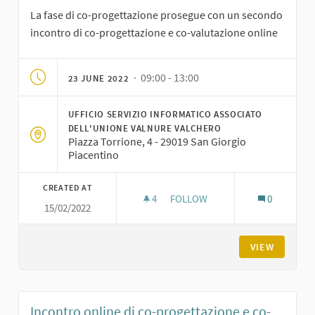
La fase di co-progettazione prosegue con un secondo
incontro di co-progettazione e co-valutazione online
· 09:00 - 13:00
23 JUNE 2022
UFFICIO SERVIZIO INFORMATICO ASSOCIATO
DELL'UNIONE VALNURE VALCHERO
Piazza Torrione, 4 - 29019 San Giorgio
Piacentino
CREATED AT
4
4 FOLLOWERS
FOLLOW
0
15/02/2022
INCONTRO ONLINE DI CO-PRO
VIEW
Incontro online di co-progettazione e co-