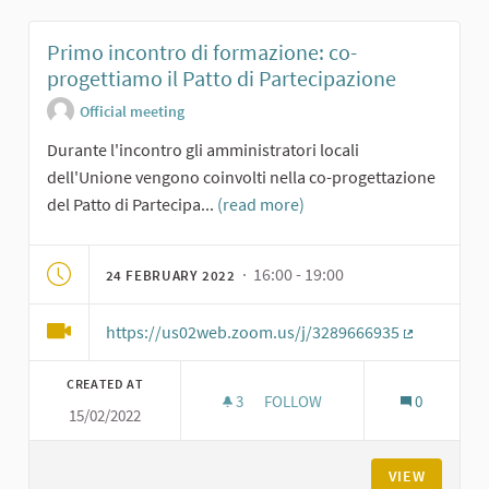
Primo incontro di formazione: co-
progettiamo il Patto di Partecipazione
Official meeting
Durante l'incontro gli amministratori locali
dell'Unione vengono coinvolti nella co-progettazione
del Patto di Partecipa...
(read more)
· 16:00 - 19:00
24 FEBRUARY 2022
https://us02web.zoom.us/j/3289666935
(External li
CREATED AT
3
3 FOLLOWERS
FOLLOW
0
15/02/2022
PRIMO INCONTRO DI FORMAZIO
VIEW