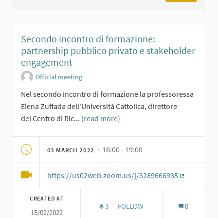
Secondo incontro di formazione:
partnership pubblico privato e stakeholder
engagement
Official meeting
Nel secondo incontro di formazione la professoressa
Elena Zuffada dell'Università Cattolica, direttore
del Centro di Ric...
(read more)
· 16:00 - 19:00
03 MARCH 2022
https://us02web.zoom.us/j/3289666935
(External li
CREATED AT
3
3 FOLLOWERS
FOLLOW
0
15/02/2022
SECONDO INCONTRO DI FORMA