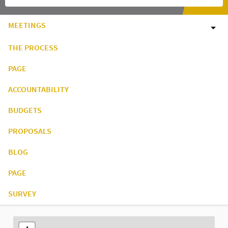
MEETINGS
THE PROCESS
PAGE
ACCOUNTABILITY
BUDGETS
PROPOSALS
BLOG
PAGE
SURVEY
The following element is a map which presents the items on thi