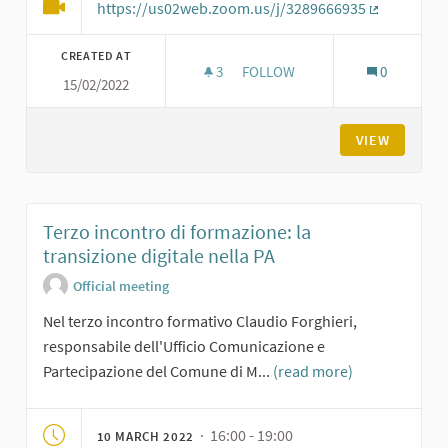
https://us02web.zoom.us/j/3289666935
(External li
CREATED AT
3
3 FOLLOWERS
FOLLOW
0
15/02/2022
SECONDO INCONTRO DI FORMA
VIEW
Terzo incontro di formazione: la
transizione digitale nella PA
Official meeting
Nel terzo incontro formativo Claudio Forghieri,
responsabile dell'Ufficio Comunicazione e
Partecipazione del Comune di M...
(read more)
· 16:00 - 19:00
10 MARCH 2022