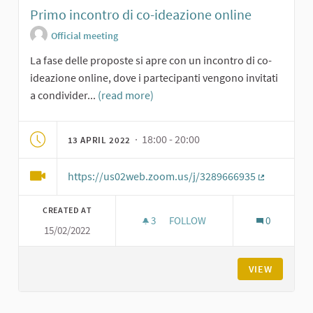
Primo incontro di co-ideazione online
Official meeting
La fase delle proposte si apre con un incontro di co-
ideazione online, dove i partecipanti vengono invitati
a condivider...
(read more)
· 18:00 - 20:00
13 APRIL 2022
https://us02web.zoom.us/j/3289666935
(External li
CREATED AT
3
3 FOLLOWERS
FOLLOW
0
15/02/2022
PRIMO INCONTRO DI CO-IDEAZ
VIEW