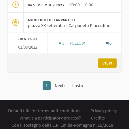
· 09:00 - 10:00
04 SEPTEMBER 2022
MUNICIPIO DI CARPANETO
piazza XX settembre, Carpaneto Piacentino
CREATED AT
3
3 FOLLOWERS
FOLLOW
0
01/08/2022
ASSEMBLEA DI AVVIO DELLE VO
VIEW
1
Next ›
Last »
Default title for terms-and-conditions
Privacy policy
What is a participatory process?
Credits
Con il sostegno della L.R. Emilia-Romagna n. 15/2018