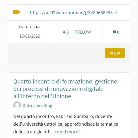
https://us02web.zoom.us/j/3289666935
(External li
CREATED AT
3
3 FOLLOWERS
FOLLOW
0
15/02/2022
TERZO INCONTRO DI FORMAZION
VIEW
Quarto incontro di formazione: gestione
dei processi di innovazione digitale
all'interno dell'Unione
Official meeting
Nel quarto incontro, Fabrizio Gambaro, docente
dell'Università Cattolica, approfondisce la tematica
delle strategie otti...
(read more)