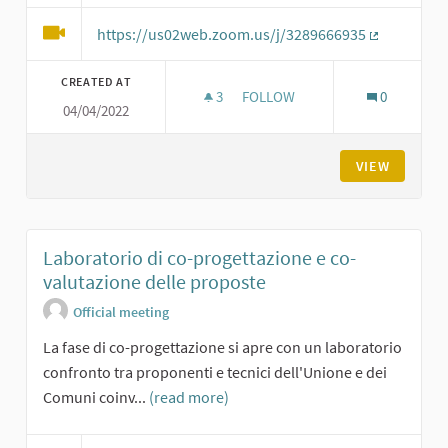
https://us02web.zoom.us/j/3289666935
(External li
CREATED AT
3
3 FOLLOWERS
FOLLOW
0
04/04/2022
FINALIZZIAMO LE PROPOSTE: 
VIEW
Laboratorio di co-progettazione e co-
valutazione delle proposte
Official meeting
La fase di co-progettazione si apre con un laboratorio
confronto tra proponenti e tecnici dell'Unione e dei
Comuni coinv...
(read more)