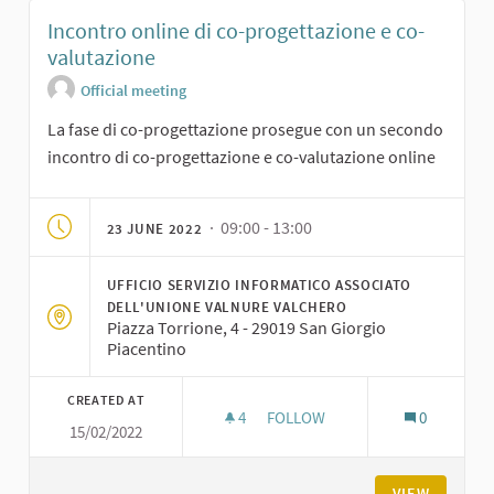
Incontro online di co-progettazione e co-
valutazione
Official meeting
La fase di co-progettazione prosegue con un secondo
incontro di co-progettazione e co-valutazione online
· 09:00 - 13:00
23 JUNE 2022
UFFICIO SERVIZIO INFORMATICO ASSOCIATO
DELL'UNIONE VALNURE VALCHERO
Piazza Torrione, 4 - 29019 San Giorgio
Piacentino
CREATED AT
4
4 FOLLOWERS
FOLLOW
0
15/02/2022
INCONTRO ONLINE DI CO-PRO
VIEW