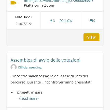
https://us02web.zoom.us/j/3289666935
(External li
Piattaforma Zoom
CREATED AT
3
3 FOLLOWERS
FOLLOW
0
21/07/2022
CONDIVISIONE DEI PROGETTI E
VIEW
Assemblea di avvio delle votazioni
Official meeting
L'incontro sancisce l'avvio della fase di voto del
percorso. Durante l'incontro verranno presentati:
i progetti in gara,
...
(read more)