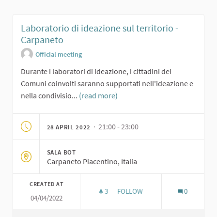
Laboratorio di ideazione sul territorio -
Carpaneto
Official meeting
Durante i laboratori di ideazione, i cittadini dei
Comuni coinvolti saranno supportati nell'ideazione e
nella condivisio...
(read more)
· 21:00 - 23:00
28 APRIL 2022
SALA BOT
Carpaneto Piacentino, Italia
CREATED AT
3
3 FOLLOWERS
FOLLOW
0
04/04/2022
LABORATORIO DI IDEAZIONE S