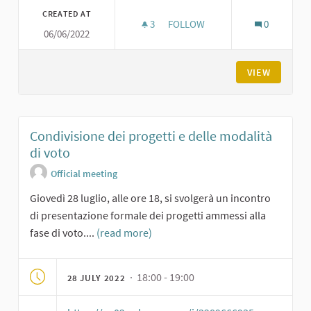
CREATED AT
3
3 FOLLOWERS
FOLLOW
0
06/06/2022
INCONTRO ONLINE DI CO-PRO
VIEW
Condivisione dei progetti e delle modalità
di voto
Official meeting
Giovedì 28 luglio, alle ore 18, si svolgerà un incontro
di presentazione formale dei progetti ammessi alla
fase di voto....
(read more)
· 18:00 - 19:00
28 JULY 2022