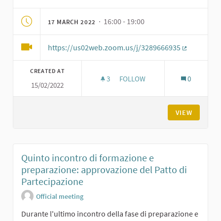
· 16:00 - 19:00
17 MARCH 2022
https://us02web.zoom.us/j/3289666935
(External li
CREATED AT
3
3 FOLLOWERS
FOLLOW
0
15/02/2022
QUARTO INCONTRO DI FORMAZI
VIEW
Quinto incontro di formazione e
preparazione: approvazione del Patto di
Partecipazione
Official meeting
Durante l'ultimo incontro della fase di preparazione e