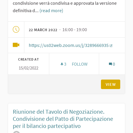
condivisione verrà condivisa e approvata la versione
definitiva d...
(read more)
· 16:00 - 19:00
22 MARCH 2022
https://us02web.zoom.us/j/3289666935
(External li
CREATED AT
3
3 FOLLOWERS
FOLLOW
0
15/02/2022
QUINTO INCONTRO DI FORMAZI
VIEW
Riunione del Tavolo di Negoziazione.
Condivisione del Patto di Partecipazione
per il bilancio partecipativo