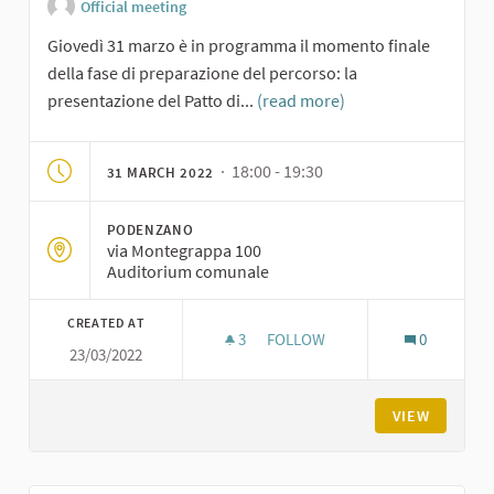
Official meeting
Giovedì 31 marzo è in programma il momento finale
della fase di preparazione del percorso: la
presentazione del Patto di...
(read more)
· 18:00 - 19:30
31 MARCH 2022
PODENZANO
via Montegrappa 100
Auditorium comunale
CREATED AT
3
3 FOLLOWERS
FOLLOW
0
23/03/2022
RIUNIONE DEL TAVOLO DI NEGO
VIEW