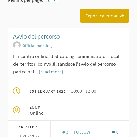
Export calendar
Avvio del percorso
Official meeting
L'incontro online, dedicato agli amministratori locali
dei territori coinvolti, sancisce l'avvio del percorso
partecipat...
(read more)
· 10:00 - 12:00
15 FEBRUARY 2022
ZOOM
Online
CREATED AT
3
3 FOLLOWERS
FOLLOW
0
15/02/2022
AVVIO DEL PERCORSO