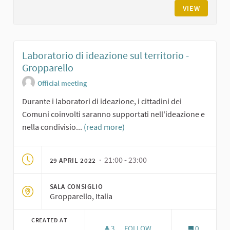
VIEW
Laboratorio di ideazione sul territorio -
Gropparello
Official meeting
Durante i laboratori di ideazione, i cittadini dei
Comuni coinvolti saranno supportati nell'ideazione e
nella condivisio...
(read more)
· 21:00 - 23:00
29 APRIL 2022
SALA CONSIGLIO
Gropparello, Italia
CREATED AT
3
3 FOLLOWERS
FOLLOW
0