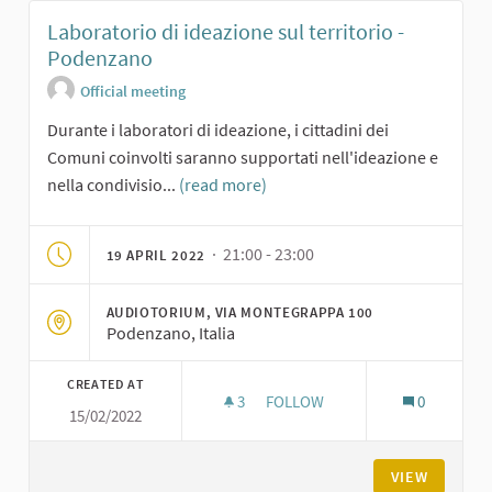
Laboratorio di ideazione sul territorio -
Podenzano
Official meeting
Durante i laboratori di ideazione, i cittadini dei
Comuni coinvolti saranno supportati nell'ideazione e
nella condivisio...
(read more)
· 21:00 - 23:00
19 APRIL 2022
AUDIOTORIUM, VIA MONTEGRAPPA 100
Podenzano, Italia
CREATED AT
3
3 FOLLOWERS
FOLLOW
0
15/02/2022
LABORATORIO DI IDEAZIONE S
VIEW