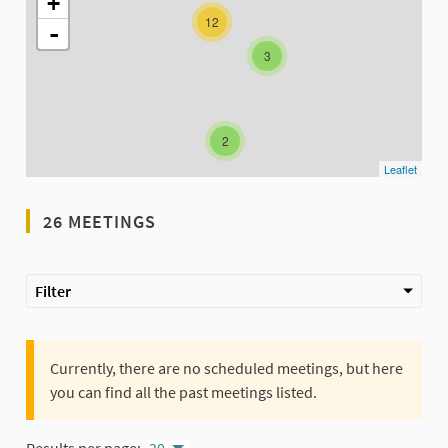
+
12
-
3
2
Leaflet
26 MEETINGS
Filter
Currently, there are no scheduled meetings, but here
you can find all the past meetings listed.
Results per page:
20