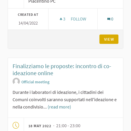
Piacentino PC
CREATED AT
3
3 FOLLOWERS
FOLLOW
0
14/04/2022
LABORATORIO DI IDEAZIONE SU
VIEW
Finalizziamo le proposte: incontro di co-
ideazione online
Official meeting
Durante i laboratori di ideazione, i cittadini dei
Comuni coinvolti saranno supportati nell'ideazione e
nella condivisio...
(read more)
· 21:00 - 23:00
18 MAY 2022