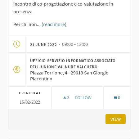
incontro di co-progettazione e co-valutazione in
presenza
Per chi non...
(read more)
· 09:00 - 13:00
21 JUNE 2022
UFFICIO SERVIZIO INFORMATICO ASSOCIATO
DELL'UNIONE VALNURE VALCHERO
Piazza Torrione, 4 - 29019 San Giorgio
Piacentino
CREATED AT
3
3 FOLLOWERS
FOLLOW
0
15/02/2022
INCONTRO DI CO-PROGETTAZI
VIEW