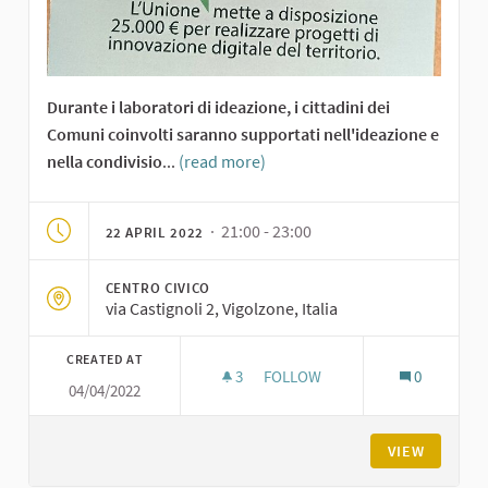
Durante i laboratori di ideazione, i cittadini dei
Comuni coinvolti saranno supportati nell'ideazione e
nella condivisio
...
(read more)
· 21:00 - 23:00
22 APRIL 2022
CENTRO CIVICO
via Castignoli 2, Vigolzone, Italia
CREATED AT
3
3 FOLLOWERS
FOLLOW
0
04/04/2022
LABORATORIO DI IDEAZIONE SU
VIEW