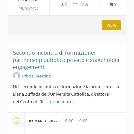
3
3 FOLLOWERS
FOLLOW
0
15/02/2022
PRIMO INCONTRO DI FORMAZIO
VIEW
Secondo incontro di formazione:
partnership pubblico privato e stakeholder
engagement
Official meeting
Nel secondo incontro di formazione la professoressa
Elena Zuffada dell'Università Cattolica, direttore
del Centro di Ric...
(read more)
· 16:00 - 19:00
03 MARCH 2022