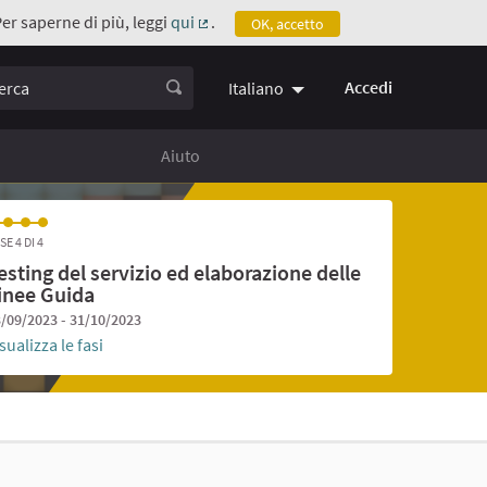
Per saperne di più, leggi
qui
.
OK, accetto
(Collegamento esterno)
ca
Accedi
Italiano
Aiuto
SE 4 DI 4
esting del servizio ed elaborazione delle
inee Guida
/09/2023 - 31/10/2023
sualizza le fasi