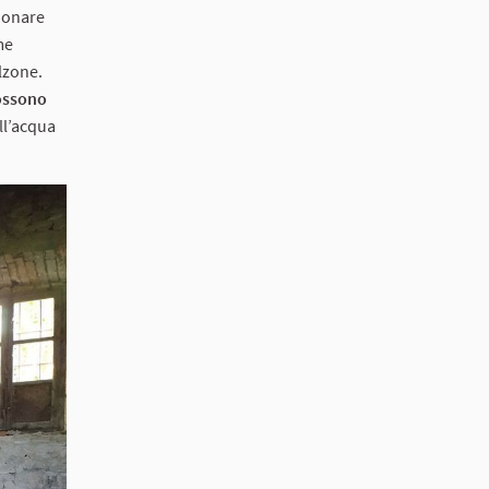
zionare
me
olzone.
ossono
ll’acqua