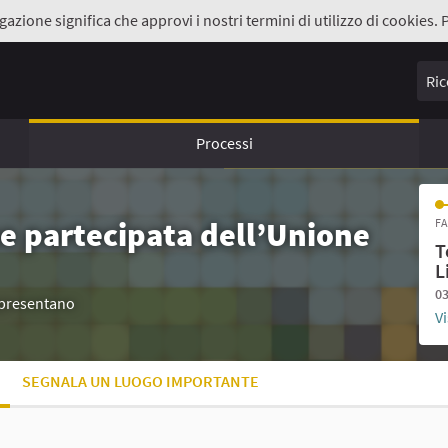
gazione significa che approvi i nostri termini di utilizzo di cookies. 
Ricer
Processi
e partecipata dell’Unione
FA
T
L
03
appresentano
Vi
SEGNALA UN LUOGO IMPORTANTE