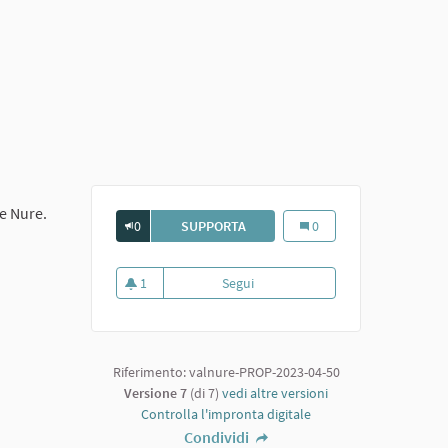
te Nure.
0
SUPPORTA
LA CARTIERA DEL FOLLO A VIGO
La cartiera del Follo a V
0
1
Segui
La cartiera del Follo a Vigolzone
1 sostenitori
Riferimento: valnure-PROP-2023-04-50
Versione 7
(di 7)
vedi altre versioni
Controlla l'impronta digitale
Condividi