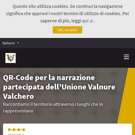
Questo sito utilizza cookies. Se continui la navigazione
significa che approvi i nostri termini di utilizzo di cookies. Per
saperne di più, leggi
qui
.
(Collegamento estern
OK, accetto
Italiano
QR-Code per la narrazione
partecipata dell’Unione Valnure
Valchero
Raccontiamo il territorio attraverso i luoghi che lo
rappresentano