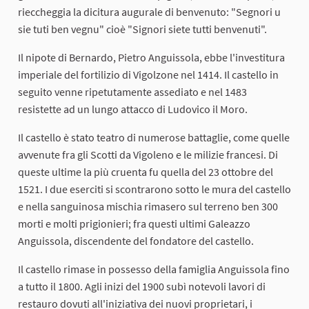
rieccheggia la dicitura augurale di benvenuto: "Segnori u
sie tuti ben vegnu" cioè "Signori siete tutti benvenuti".
Il nipote di Bernardo, Pietro Anguissola, ebbe l'investitura
imperiale del fortilizio di Vigolzone nel 1414.
Il castello in
seguito venne ripetutamente assediato e nel 1483
resistette ad un lungo attacco di Ludovico il Moro.
Il castello è stato teatro di numerose battaglie, come quelle
avvenute fra gli Scotti da Vigoleno e le milizie francesi. Di
queste ultime la più cruenta fu quella del 23 ottobre del
1521. I due eserciti si scontrarono sotto le mura del castello
e nella sanguinosa mischia rimasero sul terreno ben 300
morti e molti prigionieri; fra questi ultimi Galeazzo
Anguissola, discendente del fondatore del castello.
Il castello rimase in possesso della famiglia Anguissola fino
a tutto il 1800. Agli inizi del 1900 subì notevoli lavori di
restauro dovuti all'iniziativa dei nuovi proprietari, i