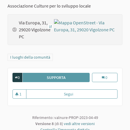
Associazione Culture per lo sviluppo locale
Via Europa, 31,
29020 Vigolzone
(Collegamento esterno)
PC
Filtra i risultati per categoria: I luoghi della comunità
I luoghi della comunità
0
SUPPORTA
CASTELLO DI VIGOLZONE
Castello di Vigo
0
1
Segui
Castello di Vigolzone
1 sostenitori
Riferimento: valnure-PROP-2023-04-49
Versione 8
(di 8)
vedi altre versioni
Controlla l'impronta digitale