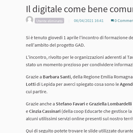
Il digitale come bene com
06/04/2021 16:41
0 Commen
Utente eliminato
Si è tenuto giovedì 1 aprile l'incontro di formazione d
nell'ambito del progetto GAD.
L'incontro, rivolto per le organizzazioni aderenti al Tav
stato un momento prezioso per condividere informazioni
Grazie a
Barbara Santi
, della Regione Emilia Romagna, p
Lotti
di Lepida per averci spiegato cosa sono le
Agende
cui partire.
Grazie anche a
Stefano Favari
e
Graziella Lombardelli
e
Cinzia Cassinari
(della coop Educarte che gestisce la
alcuni utilissimi servizi online presenti sul nostro terri
Qui di seguito potete trovare le slide utilizzate durant