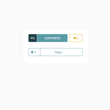
0
SUPPORTA
IL DIGITALE COME BENE COMUNE
0
3
Segui
Il digitale come bene comune
3 sostenitori