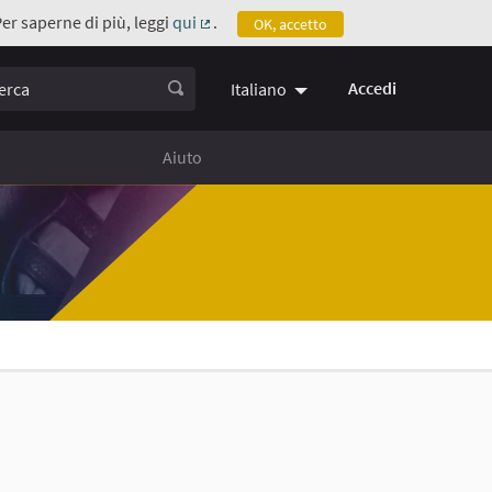
Per saperne di più, leggi
qui
.
OK, accetto
(Collegamento esterno)
ca
Accedi
Italiano
Aiuto