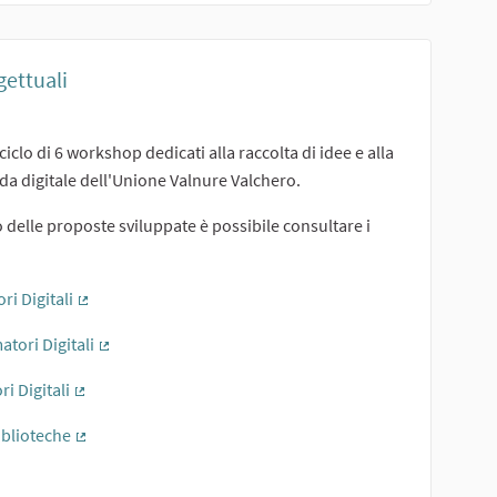
gettuali
 ciclo di 6 workshop dedicati alla raccolta di idee e alla
sterno)
nda digitale dell'Unione Valnure Valchero.
o delle proposte sviluppate è possibile consultare i
i Digitali
(Collegamento esterno)
tori Digitali
(Collegamento esterno)
i Digitali
(Collegamento esterno)
iblioteche
(Collegamento esterno)