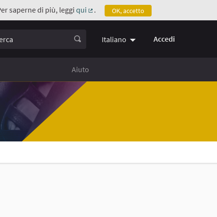
Per saperne di più, leggi
qui
.
OK, accetto
(Collegamento esterno)
ca
Accedi
Italiano
Aiuto