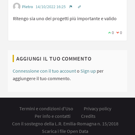
Pietro
14/10/2022 16:25
Ottieni link a singolo comment
Segnala contenuti inappropriati
Ritengo sia uno dei progetti più importante e valido
Sono d'accord
0
Non sono 
0
AGGIUNGI IL TUO COMMENTO
Connessione con il tuo account
o
Sign up
per
aggiungere il tuo commento.
Termini e condizioni d'Uso
Privacy policy
Per info e contatti
Credits
Con il sostegno della L.R. Emilia-Romagna n. 15/2018
Scarica i file Open Data