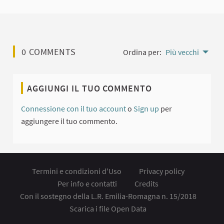
0 COMMENTS
Ordina per:
Più vecchi
AGGIUNGI IL TUO COMMENTO
Connessione con il tuo account
o
Sign up
per
aggiungere il tuo commento.
Termini e condizioni d'Uso
Privacy policy
Per info e contatti
Credits
Con il sostegno della L.R. Emilia-Romagna n. 15/2018
Scarica i file Open Data