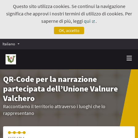
Questo sito utilizza cookies. Se continui la navigazione
significa che approvi i nostri termini di utilizzo di cookies. Per
saperne di più, leggi
qui
.
(Collegamento estern
OK, accetto
Italiano
QR-Code per la narrazione
partecipata dell’Unione Valnure
Valchero
Raccontiamo il territorio attraverso i luoghi che lo
rappresentano