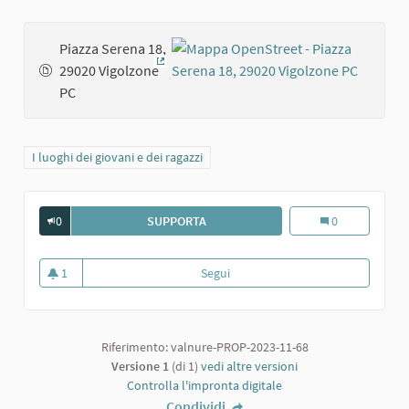
Piazza Serena 18,
29020 Vigolzone
(Collegamento esterno)
PC
Filtra i risultati per categoria: I luoghi dei giovani e dei ragazzi
I luoghi dei giovani e dei ragazzi
0
SUPPORTA
PIAZZA SERENA A VIGOLZONE
Piazza Serena a
0
1
Segui
Piazza Serena a Vigolzone
1 sostenitori
Riferimento: valnure-PROP-2023-11-68
Versione 1
(di 1)
vedi altre versioni
Controlla l'impronta digitale
Condividi