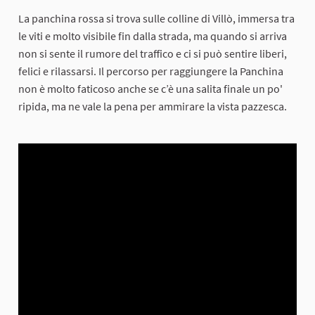
La panchina rossa si trova sulle colline di Villò, immersa tra
le viti e molto visibile fin dalla strada, ma quando si arriva
non si sente il rumore del traffico e ci si può sentire liberi,
felici e rilassarsi. Il percorso per raggiungere la Panchina
non è molto faticoso anche se c’è una salita finale un po'
ripida, ma ne vale la pena per ammirare la vista pazzesca.