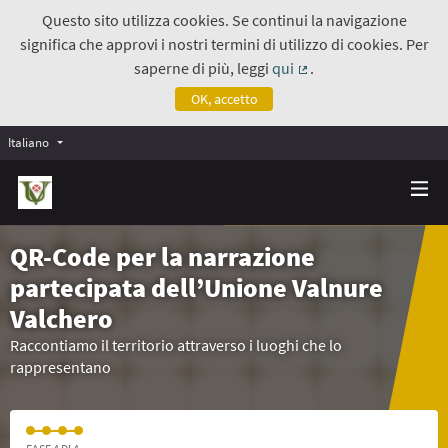
Questo sito utilizza cookies. Se continui la navigazione
significa che approvi i nostri termini di utilizzo di cookies. Per
saperne di più, leggi
qui
.
(Collegamento estern
OK, accetto
Italiano
QR-Code per la narrazione
partecipata dell’Unione Valnure
Valchero
Raccontiamo il territorio attraverso i luoghi che lo
rappresentano