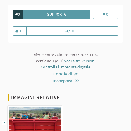
0
SUPPORTA
LA GRANDE PANCHINA ROSSA DI VIL
La grande Panchi
0
1
Segui
La grande Panchina rossa di Villò
1 sostenitori
Riferimento: valnure-PROP-2023-11-67
Versione 1
(di 1)
vedi altre versioni
Controlla l'impronta digitale
Condividi
Incorpora
IMMAGINI RELATIVE
(Collegamento esterno)