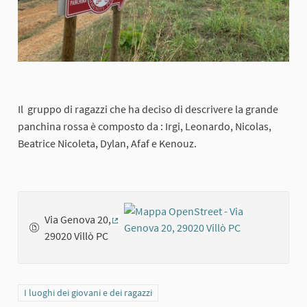
Il gruppo di ragazzi che ha deciso di descrivere la grande
panchina rossa è composto da : Irgi, Leonardo, Nicolas,
Beatrice Nicoleta, Dylan, Afaf e Kenouz.
Via Genova 20,
(Collegamento esterno)
29020 Villò PC
Filtra i risultati per categoria: I luoghi dei giovani e dei ragazzi
I luoghi dei giovani e dei ragazzi