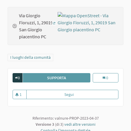
Via Giorgio
Fioruzzi, 1, 29019
(Collegamento esterno)
San Giorgio
piacentino PC
Filtra i risultati per categoria: I luoghi della comunità
I luoghi della comunità
0
SUPPORTA
LA D.A.F. A SAN GIORGIO
La D.A.F. a San G
0
1
Segui
La D.A.F. a San Giorgio
1 sostenitori
Riferimento: valnure-PROP-2023-04-37
Versione 3
(di 3)
vedi altre versioni
Controlla l'impronta digitale