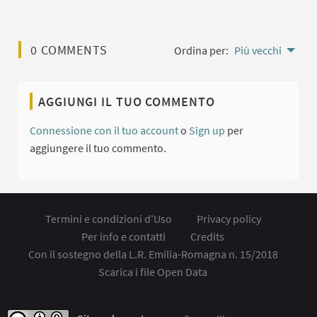
0 COMMENTS
Ordina per:
Più vecchi
AGGIUNGI IL TUO COMMENTO
Connessione con il tuo account
o
Sign up
per
aggiungere il tuo commento.
Termini e condizioni d'Uso
Privacy policy
Per info e contatti
Credits
Con il sostegno della L.R. Emilia-Romagna n. 15/2018
Scarica i file Open Data