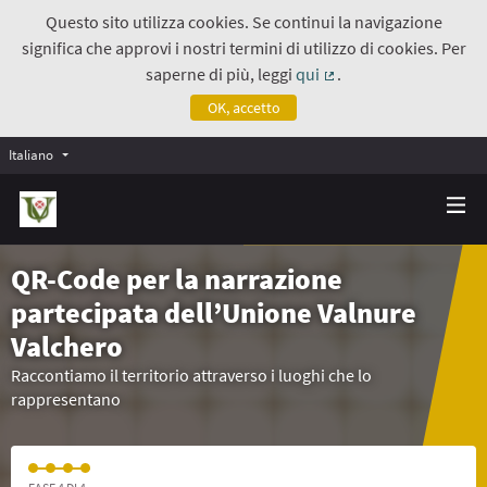
Questo sito utilizza cookies. Se continui la navigazione
significa che approvi i nostri termini di utilizzo di cookies. Per
saperne di più, leggi
qui
.
(Collegamento estern
OK, accetto
Italiano
QR-Code per la narrazione
partecipata dell’Unione Valnure
Valchero
Raccontiamo il territorio attraverso i luoghi che lo
rappresentano