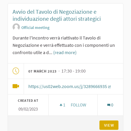
Avvio del Tavolo di Negoziazione e
individuazione degli attori strategici
Official meeting
Durante l'incontro verrà riattivato il Tavolo di
Negoziazione e verrà effettuato con i componenti un
confronto utile a d...
(read more)
· 17:30 - 19:00
07 MARCH 2023
https://us02web.zoom.us/j/3289666935
(External li
CREATED AT
1
1 FOLLOWER
FOLLOW
0
09/02/2023
AVVIO DEL TAVOLO DI NEGOZIA
VIEW