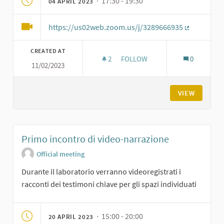
· 17:30 - 19:30
04 APRIL 2023
https://us02web.zoom.us/j/3289666935
(External li
CREATED AT
2
2 FOLLOWERS
FOLLOW
0
11/02/2023
LABORATORIO PER DEFINIRE L
VIEW
Primo incontro di video-narrazione
Official meeting
Durante il laboratorio verranno videoregistrati i
racconti dei testimoni chiave per gli spazi individuati
· 15:00 - 20:00
20 APRIL 2023