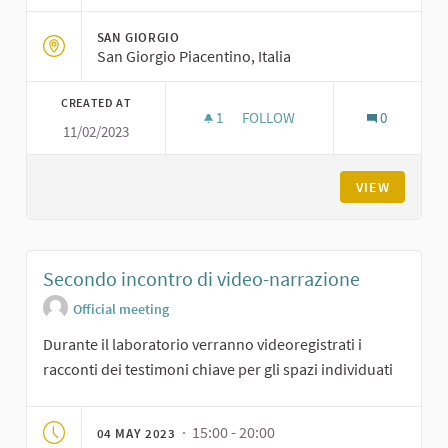
SAN GIORGIO
San Giorgio Piacentino, Italia
CREATED AT
1
1 FOLLOWER
FOLLOW
0
11/02/2023
PRIMO INCONTRO DI VIDEO-N
VIEW
Secondo incontro di video-narrazione
Official meeting
Durante il laboratorio verranno videoregistrati i
racconti dei testimoni chiave per gli spazi individuati
· 15:00 - 20:00
04 MAY 2023