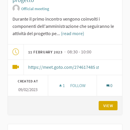
Official meeting
Durante il primo incontro vengono coinvolti i
componenti dell'amministrazione che seguiranno le
attività del progetto pe...
(read more)
· 08:30 - 10:00
11 FEBRUARY 2023
https://meet.goto.com/274617485
(External link)
CREATED AT
1
1 FOLLOWER
FOLLOW
0
09/02/2023
INCONTRO DI COSTITUZIONE D
VIEW