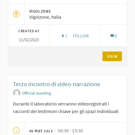
VIGOLZONE
Vigolzone, Italia
CREATED AT
1
1 FOLLOWER
FOLLOW
0
11/02/2023
SECONDO INCONTRO DI VIDEO
VIEW
Terzo incontro di video-narrazione
Official meeting
Durante il laboratorio verranno videoregistrati i
racconti dei testimoni chiave per gli spazi individuati
· 09:30 - 13:30
06 MAY 2023