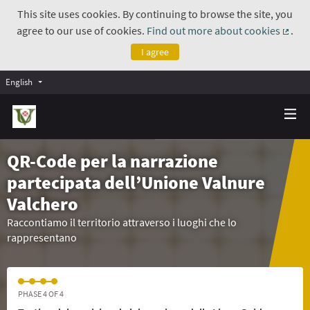
This site uses cookies. By continuing to browse the site, you
agree to our use of cookies.
Find out more about cookies
.
(Exte
I agree
English
QR-Code per la narrazione
partecipata dell’Unione Valnure
Valchero
Raccontiamo il territorio attraverso i luoghi che lo
rappresentano
PHASE 4 OF 4