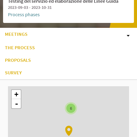
Testing del servizio ed elaborazione delle Linee Guida
2023-09-03 - 2023-10-31
Process phases
MEETINGS
THE PROCESS
PROPOSALS
SURVEY
The following element is a map which presents the items on thi
+
-
6