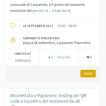
comunale di Carpaneto, è il primo dei momenti
conclusivi del
percors
...
(read more)
(External link)
· 15:00 - 18:00
24 SEPTEMBER 2023
CARPANETO PIACENTINO
piazza XX settembre, Carpaneto Piacentino
CREATED AT
1
1 FOLLOWER
FOLLOW
0
14/09/2023
BICICLETTATA DEI CASTELLI A
VIEW
Biciclettata a Vigolzone: testing dei QR
code e incontro dei testimoni locali