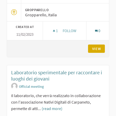
GROPPARELLO
Gropparello, Italia
CREATED AT
1
1 FOLLOWER
FOLLOW
0
11/02/2023
TERZO INCONTRO DI VIDEO-N
VIEW
Laboratorio sperimentale per raccontare i
luoghi dei giovani
Official meeting
Il laboratorio, che verrà realizzato in collaborazione
con l'associazione Nativi Digitali di Carpaneto,
permette di atti...
(read more)