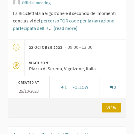
Official meeting
La Biciclettata a Vigolzone è il secondo dei momenti
conclusivi del
percorso "QR code per la narrazione
partecipata dell
...
(read more)
(External link)
· 09:00 - 12:30
22 OCTOBER 2023
VIGOLZONE
Piazza A. Serena, Vigolzone, Italia
CREATED AT
1
1 FOLLOWER
FOLLOW
0
25/10/2023
BICICLETTATA A VIGOLZONE: T
VIEW