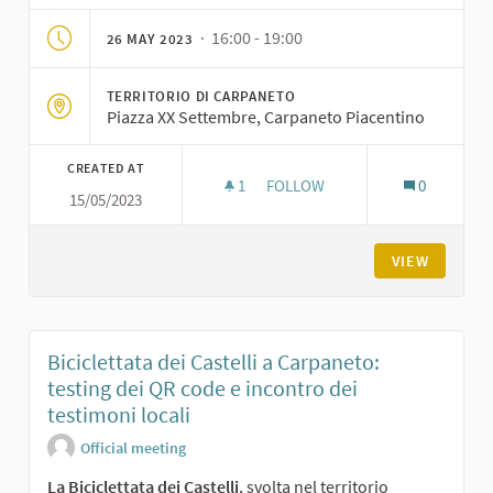
· 16:00 - 19:00
26 MAY 2023
TERRITORIO DI CARPANETO
Piazza XX Settembre, Carpaneto Piacentino
CREATED AT
1
1 FOLLOWER
FOLLOW
0
15/05/2023
LABORATORIO SPERIMENTALE P
VIEW
Biciclettata dei Castelli a Carpaneto:
testing dei QR code e incontro dei
testimoni locali
Official meeting
La Biciclettata dei Castelli
, svolta nel territorio