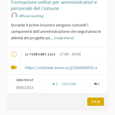
Formazione online per amministratori e
personale del Comune
Official meeting
Durante il primo incontro vengono coinvolti i
componenti dell'amministrazione che seguiranno le
attività del progetto pe...
(read more)
· 17:00 - 19:00
21 FEBRUARY 2023
https://us02web.zoom.us/j/3289666935
(External li
CREATED AT
2
2 FOLLOWERS
FOLLOW
0
09/02/2023
FORMAZIONE ONLINE PER AMM
VIEW