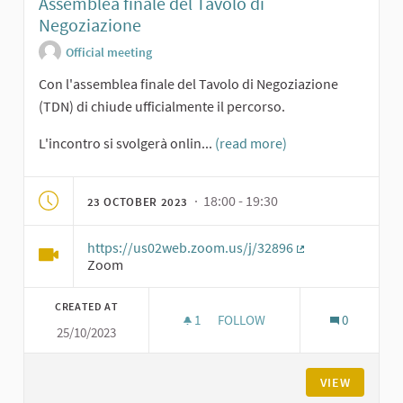
Assemblea finale del Tavolo di
Negoziazione
Official meeting
Con l'assemblea finale del Tavolo di Negoziazione
(TDN) di chiude ufficialmente il percorso.
L'incontro si svolgerà onlin...
(read more)
· 18:00 - 19:30
23 OCTOBER 2023
https://us02web.zoom.us/j/32896
(External link)
Zoom
CREATED AT
1
1 FOLLOWER
FOLLOW
0
25/10/2023
ASSEMBLEA FINALE DEL TAVOL
VIEW