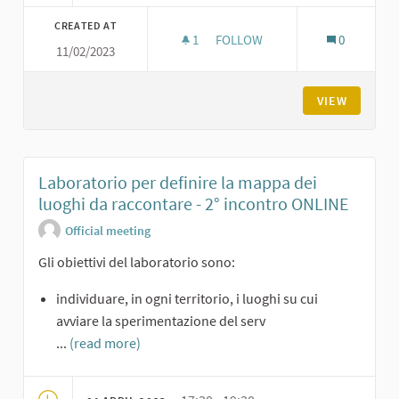
CREATED AT
1
1 FOLLOWER
FOLLOW
0
11/02/2023
LABORATORIO PER DEFINIRE LA
VIEW
Laboratorio per definire la mappa dei
luoghi da raccontare - 2° incontro ONLINE
Official meeting
Gli obiettivi del laboratorio sono:
individuare, in ogni territorio, i luoghi su cui
avviare la sperimentazione del serv
...
(read more)