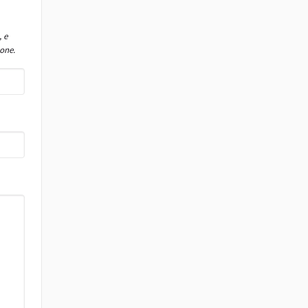
, e
one.