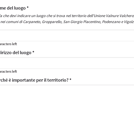
me del luogo *
a che devi indicare un luogo che si trova nel territorio dell'Unione Valnure Valchero
n,
 nei comuni di Carpaneto, Gropparello, San Giorgio Piacentino, Podenzano e Vigolz
re
racters left
dirizzo del luogo *
racters left
rché è importante per il territorio? *