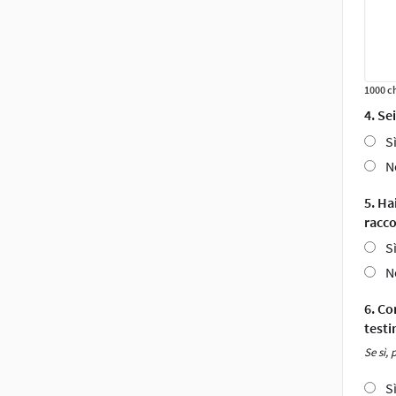
1000 ch
4. Se
S
N
5. Ha
racco
S
N
6. Co
testi
Se sì,
S