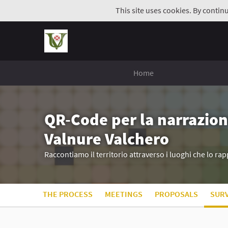
This site uses cookies. By contin
Home
QR-Code per la narrazion
Valnure Valchero
Raccontiamo il territorio attraverso i luoghi che lo r
THE PROCESS
MEETINGS
PROPOSALS
SUR