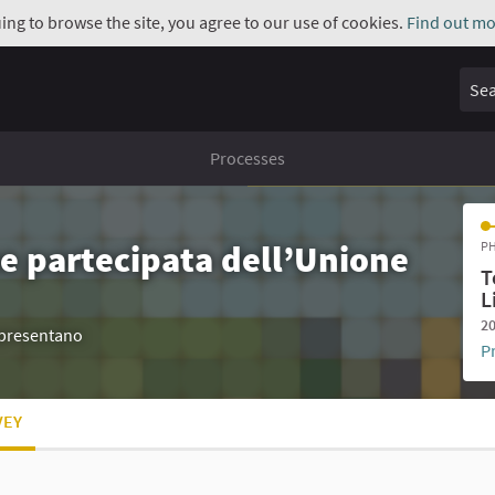
uing to browse the site, you agree to our use of cookies.
Find out mo
Sear
Processes
e partecipata dell’Unione
PH
T
L
20
appresentano
P
VEY