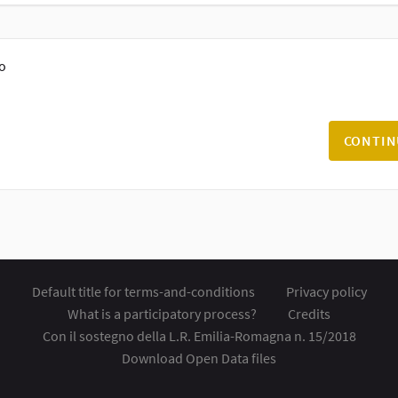
o
CONTIN
Default title for terms-and-conditions
Privacy policy
What is a participatory process?
Credits
Con il sostegno della L.R. Emilia-Romagna n. 15/2018
Download Open Data files