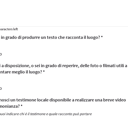
aracters left
i in grado di produrre un testo che racconta il luogo? *
ì
o
i a disposizione, o sei in grado di reperire, delle foto o filmati utili a
ntare meglio il luogo? *
ì
o
nosci un testimone locale disponibile a realizzare una breve video
monianza? *
 puoi indicare chi è il testimone e quale racconto può portare
ì