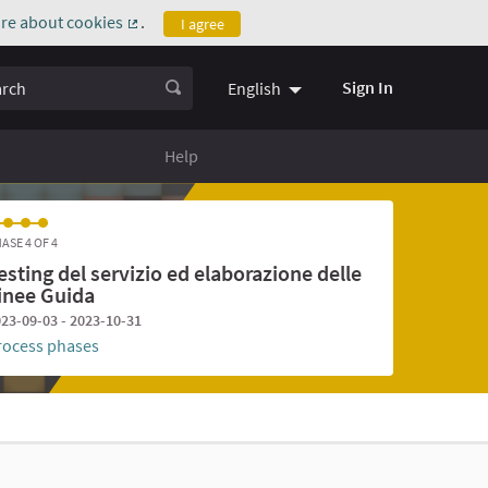
re about cookies
.
I agree
(External link)
ch
Sign In
English
Help
ASE 4 OF 4
esting del servizio ed elaborazione delle
inee Guida
23-09-03 - 2023-10-31
rocess phases