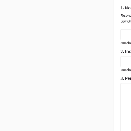
you
1. No
are
Ricord
huma
quindi
igno
this
300 cha
field
2. In
200 cha
3. Pe