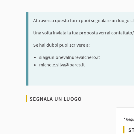
Attraverso questo form puoi segnalare un luogo ch
Una volta inviata la tua proposta verrai contattato/a
Se hai dubbi puoi scrivere a:
sia@unionevalnurevalchero.it
michele.silva@pares.it
SEGNALA UN LUOGO
* Requ
ST
If