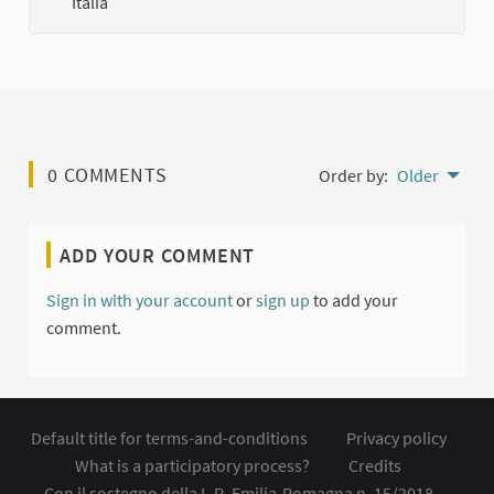
Italia
0 COMMENTS
Order by:
Older
ADD YOUR COMMENT
Sign in with your account
or
sign up
to add your
comment.
Default title for terms-and-conditions
Privacy policy
What is a participatory process?
Credits
Con il sostegno della L.R. Emilia-Romagna n. 15/2018