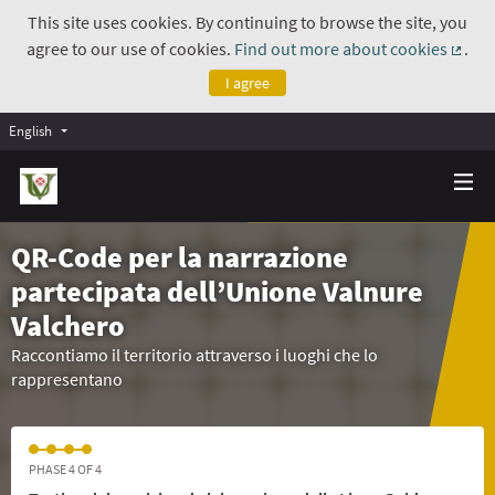
This site uses cookies. By continuing to browse the site, you
agree to our use of cookies.
Find out more about cookies
.
(Exte
I agree
English
QR-Code per la narrazione
partecipata dell’Unione Valnure
Valchero
Raccontiamo il territorio attraverso i luoghi che lo
rappresentano
PHASE 4 OF 4