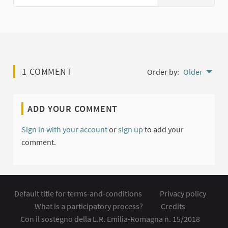
(External link)
1 COMMENT
Order by:
Older
ADD YOUR COMMENT
Sign in with your account
or
sign up
to add your
comment.
Default title for terms-and-conditions
Privacy policy
What is a participatory process?
Credits
Con il sostegno della L.R. Emilia-Romagna n. 15/2018