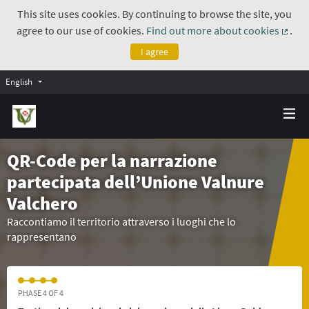
This site uses cookies. By continuing to browse the site, you
agree to our use of cookies.
Find out more about cookies
.
(Exte
I agree
English
QR-Code per la narrazione
partecipata dell’Unione Valnure
Valchero
Raccontiamo il territorio attraverso i luoghi che lo
rappresentano
PHASE 4 OF 4