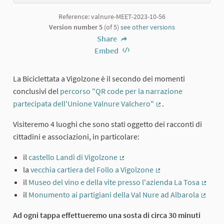
Reference: valnure-MEET-2023-10-56
Version number 5
(of 5)
see other versions
Share
Embed
La Biciclettata a Vigolzone è il secondo dei momenti
conclusivi del
percorso "QR code per la narrazione
partecipata dell'Unione Valnure Valchero"
.
(External link)
Visiteremo 4 luoghi che sono stati oggetto dei racconti di
cittadini e associazioni, in particolare:
il
castello Landi di Vigolzone
(External link)
la
vecchia cartiera del Follo a Vigolzone
(External link)
il
Museo del vino e della vite presso l'azienda La Tosa
(Extern
il
Monumento ai partigiani della Val Nure ad Albarola
(Extern
Ad ogni tappa effettueremo una sosta di circa 30 minuti