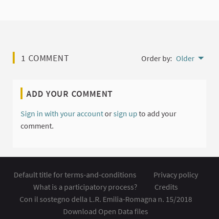
1 COMMENT
Order by:
Older
ADD YOUR COMMENT
Sign in with your account
or
sign up
to add your
comment.
Default title for terms-and-conditions
Privacy policy
What is a participatory process?
Credits
Con il sostegno della L.R. Emilia-Romagna n. 15/2018
Download Open Data files