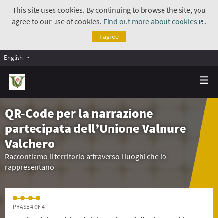
This site uses cookies. By continuing to browse the site, you
agree to our use of cookies.
Find out more about cookies
.
(Exte
I agree
English
QR-Code per la narrazione
partecipata dell’Unione Valnure
Valchero
Raccontiamo il territorio attraverso i luoghi che lo
rappresentano
PHASE 4 OF 4