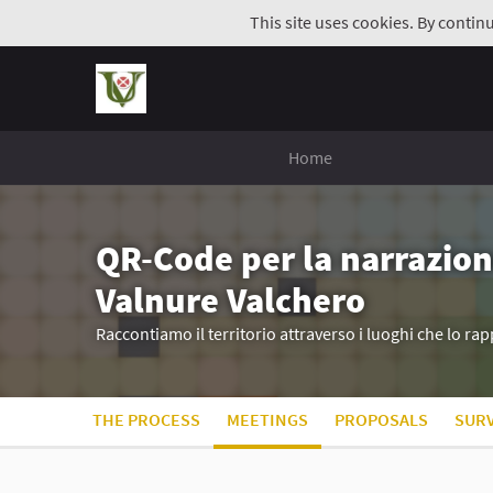
This site uses cookies. By contin
Home
QR-Code per la narrazion
Valnure Valchero
Raccontiamo il territorio attraverso i luoghi che lo r
THE PROCESS
MEETINGS
PROPOSALS
SUR