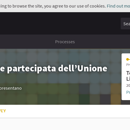
uing to browse the site, you agree to our use of cookies.
Find out mo
Sear
Processes
e partecipata dell’Unione
PH
T
L
20
appresentano
P
VEY