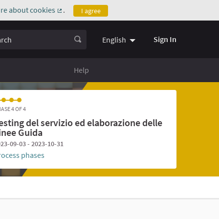
re about cookies
.
I agree
(External link)
ch
Sign In
English
Help
ASE 4 OF 4
esting del servizio ed elaborazione delle
inee Guida
23-09-03 - 2023-10-31
rocess phases