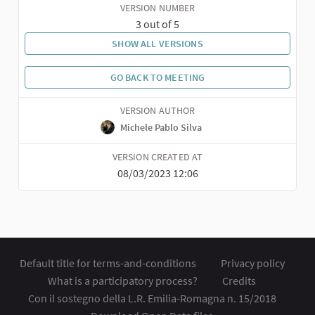
VERSION NUMBER
3 out of 5
SHOW ALL VERSIONS
GO BACK TO MEETING
VERSION AUTHOR
Michele Pablo Silva
VERSION CREATED AT
08/03/2023 12:06
Default title for terms-and-conditions
Privacy policy
What is a participatory process?
Credits
Con il sostegno della L.R. Emilia-Romagna n. 15/2018