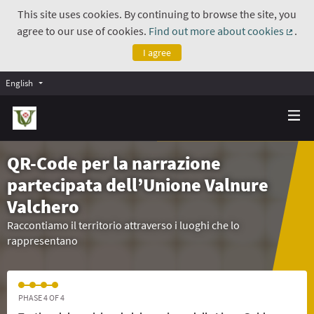
This site uses cookies. By continuing to browse the site, you
agree to our use of cookies.
Find out more about cookies
.
(Exte
I agree
English
QR-Code per la narrazione
partecipata dell’Unione Valnure
Valchero
Raccontiamo il territorio attraverso i luoghi che lo
rappresentano
PHASE 4 OF 4