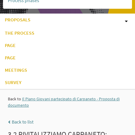
Process phases
PROPOSALS
THE PROCESS
PAGE
PAGE
MEETINGS
SURVEY
Back to
Il Piano Giovani partecipato di Carpaneto - Proposta di
documento
Back to list
3.2 RIVITALIZZIAMO CARPANETO: