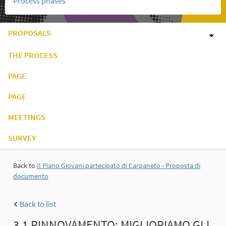
Process phases
PROPOSALS
THE PROCESS
PAGE
PAGE
MEETINGS
SURVEY
Back to
Il Piano Giovani partecipato di Carpaneto - Proposta di
documento
Back to list
3.1 RINNOVAMENTO: MIGLIORIAMO GLI