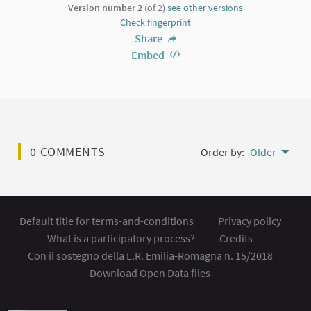
Version number 2
(of 2)
see other versions
Check fingerprint
Share
Embed
0 COMMENTS
Order by:
Older
Default title for terms-and-conditions
Privacy policy
What is a participatory process?
Credits
Con il sostegno della L.R. Emilia-Romagna n. 15/2018
Download Open Data files