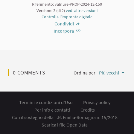
Riferimento: valnure-PROP-2024-12-150
Versione 2
(di 2)
vedi altre versioni
Controlla l'impronta digitale
Condividi
Incorpora
0 COMMENTS
Ordina per:
Più vecchi
Termini e condizioni d'Uso
Privacy policy
Per info e contatti
Credits
Con il sostegno della L.R. Emilia-Romagna n. 15/2018
Scarica i file Open Data