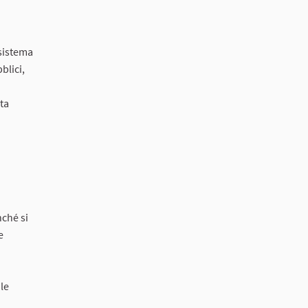
 sistema
blici,
ta
nché si
e
 le