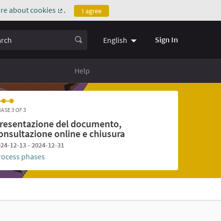
re about cookies
.
I agree
(External link)
ch
Sign In
English
Help
ASE 3 OF 3
resentazione del documento,
onsultazione online e chiusura
24-12-13 - 2024-12-31
rocess phases