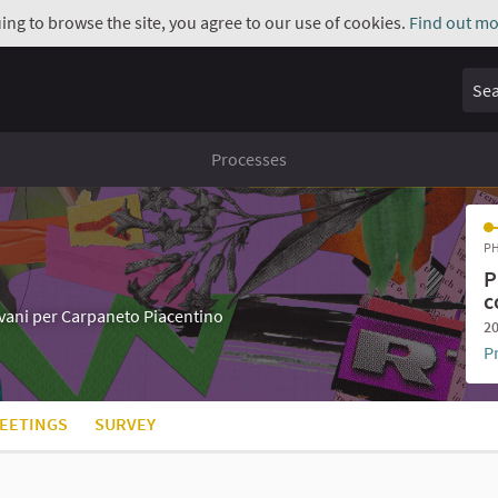
uing to browse the site, you agree to our use of cookies.
Find out mo
Sear
Processes
PH
P
c
iovani per Carpaneto Piacentino
20
P
EETINGS
SURVEY