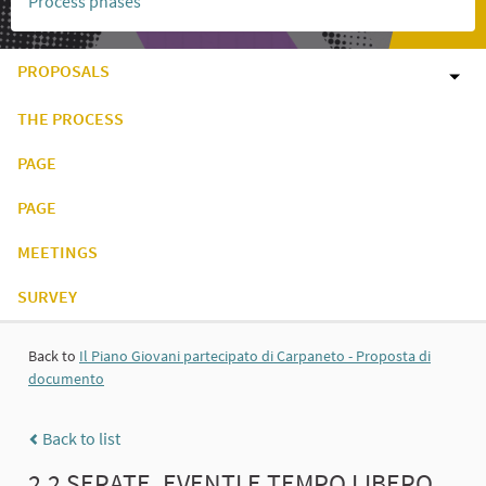
Process phases
PROPOSALS
THE PROCESS
PAGE
PAGE
MEETINGS
SURVEY
Back to
Il Piano Giovani partecipato di Carpaneto - Proposta di
documento
Back to list
2.2 SERATE, EVENTI E TEMPO LIBERO