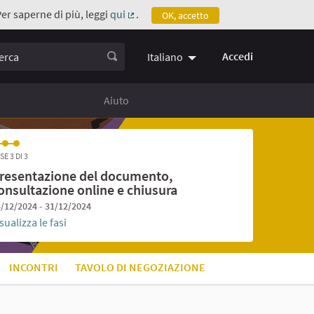
Per saperne di più, leggi
qui
.
OK, accetto
(Collegamento esterno)
ca
Accedi
Italiano
Aiuto
SE 3 DI 3
resentazione del documento,
onsultazione online e chiusura
/12/2024 - 31/12/2024
sualizza le fasi
INCONTRI
TAVOLO DI NEGOZIAZIONE