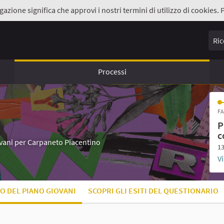
gazione significa che approvi i nostri termini di utilizzo di cookies. 
Ricer
Processi
FA
P
c
iovani per Carpaneto Piacentino
13
Vi
O DEL PIANO GIOVANI
SCOPRI GLI ESITI DEL QUESTIONARIO