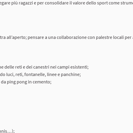
gare più ragazzi e per consolidare il valore dello sport come strum
stra all’aperto; pensare a una collaborazione con palestre locali pe
 delle reti e dei canestri nei campi esistenti;
o luci, reti, fontanelle, linee e panchine;
i da ping pong in cemento;
ennis…);