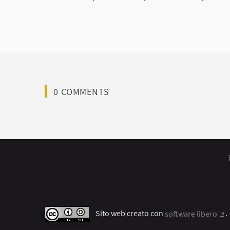
0 COMMENTS
Sito web creato con
software libero
.
(C