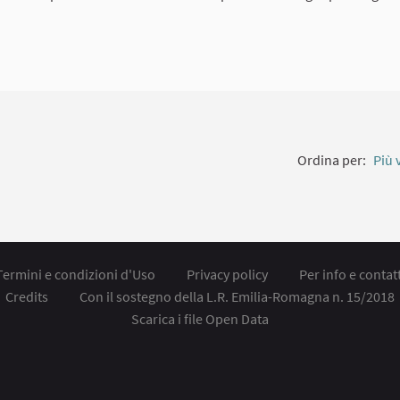
Ordina per:
Più 
Termini e condizioni d'Uso
Privacy policy
Per info e contatt
Credits
Con il sostegno della L.R. Emilia-Romagna n. 15/2018
Scarica i file Open Data
ollegamento esterno)