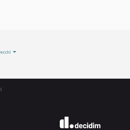
vecchi
i