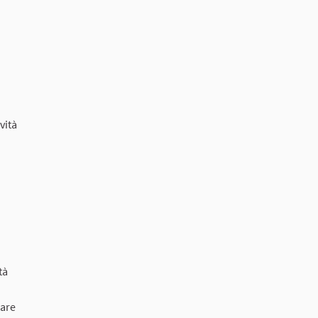
vità
tà
eare