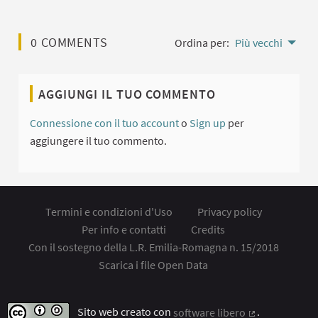
0 COMMENTS
Ordina per:
Più vecchi
AGGIUNGI IL TUO COMMENTO
Connessione con il tuo account
o
Sign up
per
aggiungere il tuo commento.
Termini e condizioni d'Uso
Privacy policy
Per info e contatti
Credits
Con il sostegno della L.R. Emilia-Romagna n. 15/2018
Scarica i file Open Data
Sito web creato con
software libero
.