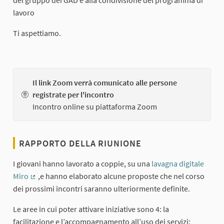
lavoro
Ti aspettiamo.
Il link Zoom verrà comunicato alle persone
registrate per l'incontro
Incontro online su piattaforma Zoom
RAPPORTO DELLA RIUNIONE
I giovani hanno lavorato a coppie, su una
lavagna digitale
Miro
,e hanno elaborato alcune proposte che nel corso
(Collegamento esterno)
dei prossimi incontri saranno ulteriormente definite.
Le aree in cui poter attivare iniziative sono 4: la
facilitazione e l’accompagnamento all’uso dei servizi;