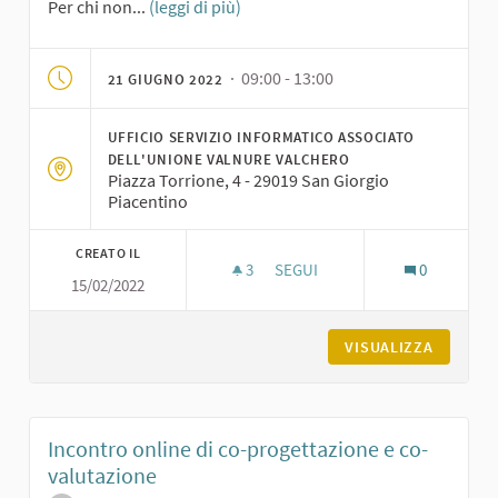
Per chi non...
(leggi di più)
· 09:00 - 13:00
21 GIUGNO 2022
UFFICIO SERVIZIO INFORMATICO ASSOCIATO
DELL'UNIONE VALNURE VALCHERO
Piazza Torrione, 4 - 29019 San Giorgio
Piacentino
CREATO IL
3
3 SOSTENITORI
SEGUI
0
15/02/2022
INCONTRO DI CO-PROGETTAZIO
VISUALIZZA
Incontro online di co-progettazione e co-
valutazione