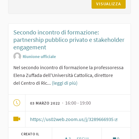
VISUALIZZA
Secondo incontro di formazione:
partnership pubblico privato e stakeholder
engagement
Riunione ufficiale
Nel secondo incontro di formazione la professoressa
Elena Zuffada dell'Università Cattolica, direttore
del Centro di Ric...
(leggi di più)
· 16:00 - 19:00
03 MARZO 2022
https://us02web.zoom.us/j/3289666935
(Collegame
CREATO IL
3
3 SOSTENITORI
SEGUI
0