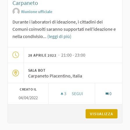
Carpaneto
Riunione ufficiale
Durante i laboratori di ideazione, i cittadini dei
Comuni coinvolti saranno supportati nell'ideazione e
nella condivisio...
(leggi di più)
· 21:00 - 23:00
28 APRILE 2022
SALA BOT
Carpaneto Piacentino, Italia
CREATO IL
3
3 SOSTENITORI
SEGUI
0
04/04/2022
LABORATORIO DI IDEAZIONE SU
VISUALIZZA