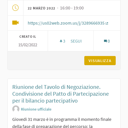
· 16:00 - 19:00
22 MARZO 2022
https://us02web.zoom.us/j/3289666935
(Collegame
CREATO IL
3
3 SOSTENITORI
SEGUI
0
15/02/2022
QUINTO INCONTRO DI FORMAZI
VISUALIZZA
Riunione del Tavolo di Negoziazione.
Condivisione del Patto di Partecipazione
per il bilancio partecipativo
Riunione ufficiale
Giovedì 31 marzo è in programma il momento finale
della fase di preparazione del percorso: la