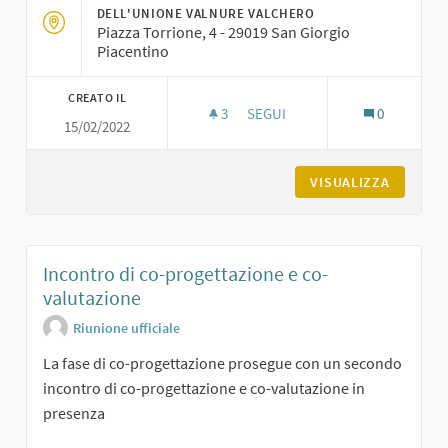
DELL'UNIONE VALNURE VALCHERO
Piazza Torrione, 4 - 29019 San Giorgio
Piacentino
CREATO IL
3
3 SOSTENITORI
SEGUI
0
15/02/2022
LABORATORIO DI CO-PROGETTA
VISUALIZZA
Incontro di co-progettazione e co-
valutazione
Riunione ufficiale
La fase di co-progettazione prosegue con un secondo
incontro di co-progettazione e co-valutazione in
presenza