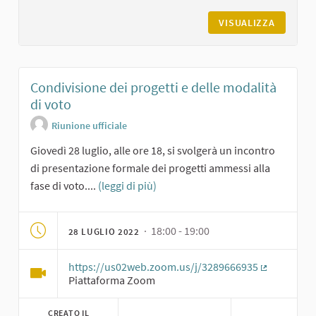
VISUALIZZA
Condivisione dei progetti e delle modalità
di voto
Riunione ufficiale
Giovedì 28 luglio, alle ore 18, si svolgerà un incontro
di presentazione formale dei progetti ammessi alla
fase di voto....
(leggi di più)
· 18:00 - 19:00
28 LUGLIO 2022
https://us02web.zoom.us/j/3289666935
(Collegame
Piattaforma Zoom
CREATO IL