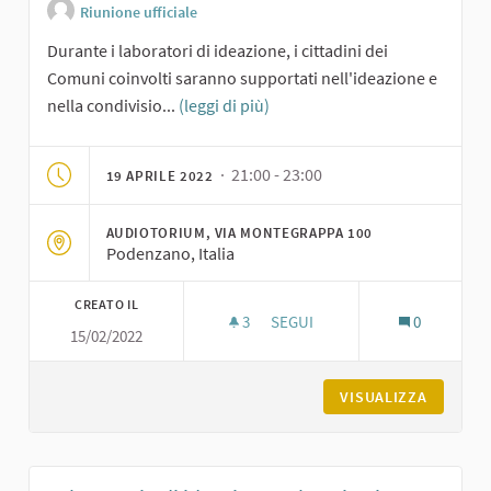
Riunione ufficiale
Durante i laboratori di ideazione, i cittadini dei
Comuni coinvolti saranno supportati nell'ideazione e
nella condivisio...
(leggi di più)
· 21:00 - 23:00
19 APRILE 2022
AUDIOTORIUM, VIA MONTEGRAPPA 100
Podenzano, Italia
CREATO IL
3
3 SOSTENITORI
SEGUI
0
15/02/2022
LABORATORIO DI IDEAZIONE S
VISUALIZZA