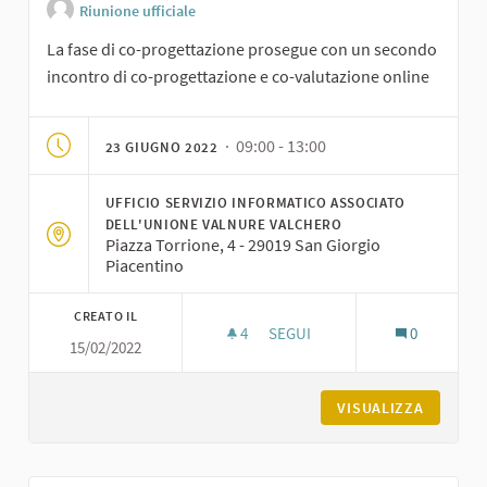
Riunione ufficiale
La fase di co-progettazione prosegue con un secondo
incontro di co-progettazione e co-valutazione online
· 09:00 - 13:00
23 GIUGNO 2022
UFFICIO SERVIZIO INFORMATICO ASSOCIATO
DELL'UNIONE VALNURE VALCHERO
Piazza Torrione, 4 - 29019 San Giorgio
Piacentino
CREATO IL
4
4 SOSTENITORI
SEGUI
0
15/02/2022
INCONTRO ONLINE DI CO-PROG
VISUALIZZA