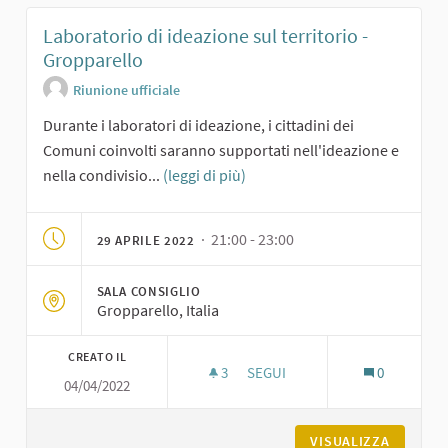
Laboratorio di ideazione sul territorio -
Gropparello
Riunione ufficiale
Durante i laboratori di ideazione, i cittadini dei
Comuni coinvolti saranno supportati nell'ideazione e
nella condivisio...
(leggi di più)
· 21:00 - 23:00
29 APRILE 2022
SALA CONSIGLIO
Gropparello, Italia
CREATO IL
3
3 SOSTENITORI
SEGUI
0
04/04/2022
LABORATORIO DI IDEAZIONE S
VISUALIZZA