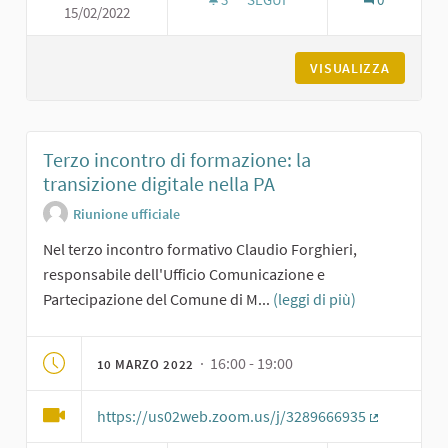
15/02/2022
SECONDO INCONTRO DI FORMA
VISUALIZZA
Terzo incontro di formazione: la
transizione digitale nella PA
Riunione ufficiale
Nel terzo incontro formativo Claudio Forghieri,
responsabile dell'Ufficio Comunicazione e
Partecipazione del Comune di M...
(leggi di più)
· 16:00 - 19:00
10 MARZO 2022
https://us02web.zoom.us/j/3289666935
(Collegame