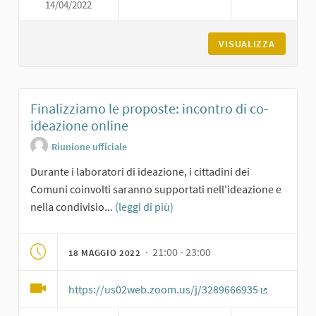
14/04/2022
LABORATORIO DI IDEAZIONE SU
VISUALIZZA
Finalizziamo le proposte: incontro di co-
ideazione online
Riunione ufficiale
Durante i laboratori di ideazione, i cittadini dei
Comuni coinvolti saranno supportati nell'ideazione e
nella condivisio...
(leggi di più)
· 21:00 - 23:00
18 MAGGIO 2022
https://us02web.zoom.us/j/3289666935
(Collegame