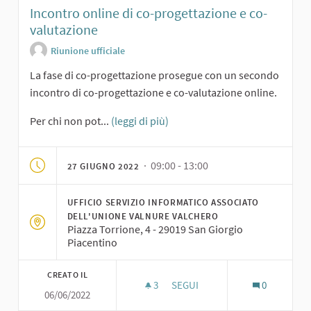
Incontro online di co-progettazione e co-
valutazione
Riunione ufficiale
La fase di co-progettazione prosegue con un secondo
incontro di co-progettazione e co-valutazione online.
Per chi non pot...
(leggi di più)
· 09:00 - 13:00
27 GIUGNO 2022
UFFICIO SERVIZIO INFORMATICO ASSOCIATO
DELL'UNIONE VALNURE VALCHERO
Piazza Torrione, 4 - 29019 San Giorgio
Piacentino
CREATO IL
3
3 SOSTENITORI
SEGUI
0
06/06/2022
INCONTRO ONLINE DI CO-PROG