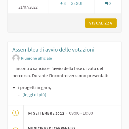
3
3 SOSTENITORI
SEGUI
0
21/07/2022
CONDIVISIONE DEI PROGETTI E
VISUALIZZA
Assemblea di avvio delle votazioni
Riunione ufficiale
L'incontro sancisce l'avvio della fase di voto del
percorso. Durante l'incontro verranno presentati:
i progetti in gara,
...
(leggi di più)
· 09:00 - 10:00
04 SETTEMBRE 2022
MUNICIPIO DI CARPANETO