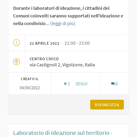
Durante i laboratori di ideazione, i cittadini dei
Comuni coinvolti saranno supportati nell'ideazione e
nella condivisio
...
(leggi di più)
· 21:00 - 23:00
22 APRILE 2022
CENTRO CIVICO
via Castignoli 2, Vigolzone, Italia
CREATO IL
3
3 SOSTENITORI
SEGUI
0
04/04/2022
LABORATORIO DI IDEAZIONE SU
VISUALIZZA
Laboratorio di ideazione sul territorio -