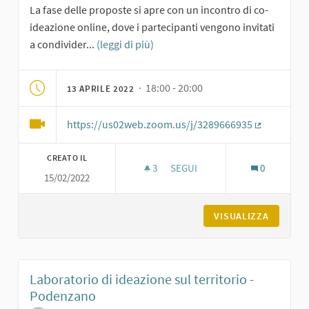
La fase delle proposte si apre con un incontro di co-
ideazione online, dove i partecipanti vengono invitati
a condivider...
(leggi di più)
· 18:00 - 20:00
13 APRILE 2022
https://us02web.zoom.us/j/3289666935
(Collegame
CREATO IL
3
3 SOSTENITORI
SEGUI
0
15/02/2022
PRIMO INCONTRO DI CO-IDEAZ
VISUALIZZA
Laboratorio di ideazione sul territorio -
Podenzano