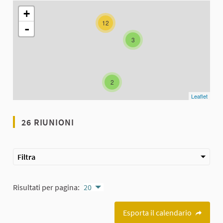
L'elemento seguente è una mappa che presenta gli elementi di q
+
12
-
3
2
Leaflet
26 RIUNIONI
Filtra
Risultati per pagina:
20
Esporta il calendario