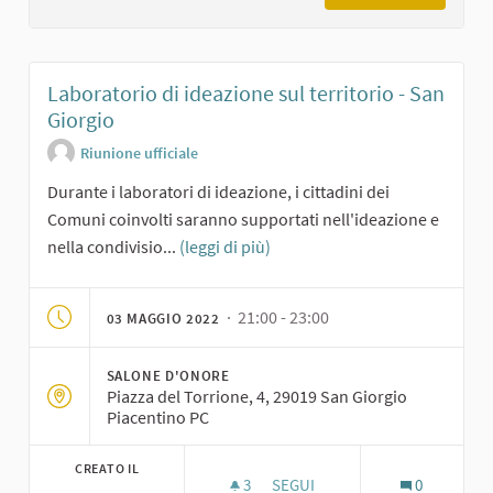
Laboratorio di ideazione sul territorio - San
Giorgio
Riunione ufficiale
Durante i laboratori di ideazione, i cittadini dei
Comuni coinvolti saranno supportati nell'ideazione e
nella condivisio...
(leggi di più)
· 21:00 - 23:00
03 MAGGIO 2022
SALONE D'ONORE
Piazza del Torrione, 4, 29019 San Giorgio
Piacentino PC
CREATO IL
3
3 SOSTENITORI
SEGUI
0