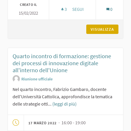
CREATO IL
3
3 SOSTENITORI
SEGUI
0
15/02/2022
TERZO INCONTRO DI FORMAZION
VISUALIZZA
Quarto incontro di formazione: gestione
dei processi di innovazione digitale
all'interno dell'Unione
Riunione ufficiale
Nel quarto incontro, Fabrizio Gambaro, docente
dell'Università Cattolica, approfondisce la tematica
delle strategie otti...
(leggi di più)
· 16:00 - 19:00
17 MARZO 2022