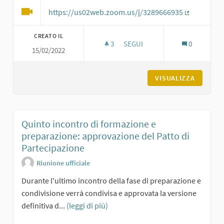
https://us02web.zoom.us/j/3289666935
(Collegame
CREATO IL
3
3 SOSTENITORI
SEGUI
0
15/02/2022
QUARTO INCONTRO DI FORMAZIO
VISUALIZZA
Quinto incontro di formazione e
preparazione: approvazione del Patto di
Partecipazione
Riunione ufficiale
Durante l'ultimo incontro della fase di preparazione e
condivisione verrà condivisa e approvata la versione
definitiva d...
(leggi di più)