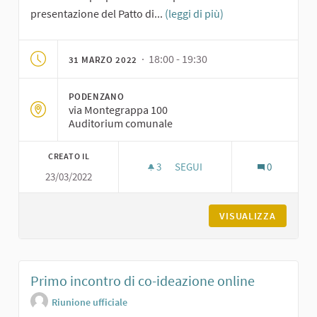
presentazione del Patto di...
(leggi di più)
· 18:00 - 19:30
31 MARZO 2022
PODENZANO
via Montegrappa 100
Auditorium comunale
CREATO IL
3
3 SOSTENITORI
SEGUI
0
23/03/2022
RIUNIONE DEL TAVOLO DI NEGO
VISUALIZZA
Primo incontro di co-ideazione online
Riunione ufficiale