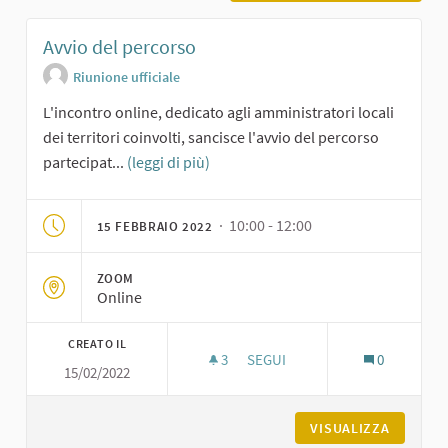
Avvio del percorso
Riunione ufficiale
L'incontro online, dedicato agli amministratori locali
dei territori coinvolti, sancisce l'avvio del percorso
partecipat...
(leggi di più)
· 10:00 - 12:00
15 FEBBRAIO 2022
ZOOM
Online
CREATO IL
3
3 SOSTENITORI
SEGUI
0
15/02/2022
AVVIO DEL PERCORSO
VISUALIZZA