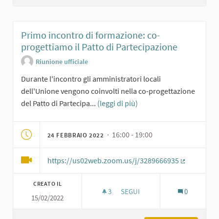
Primo incontro di formazione: co-
progettiamo il Patto di Partecipazione
Riunione ufficiale
Durante l'incontro gli amministratori locali
dell'Unione vengono coinvolti nella co-progettazione
del Patto di Partecipa...
(leggi di più)
· 16:00 - 19:00
24 FEBBRAIO 2022
https://us02web.zoom.us/j/3289666935
(Collegame
CREATO IL
3
3 SOSTENITORI
SEGUI
0
15/02/2022
PRIMO INCONTRO DI FORMAZIO