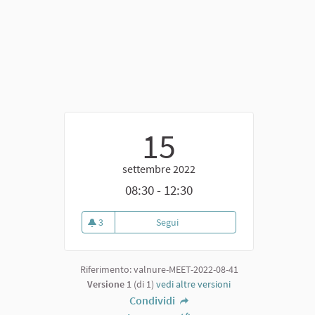
15
settembre 2022
08:30 - 12:30
3
Segui
Banchetto di voto a Podenzano
3 sostenitori
Riferimento: valnure-MEET-2022-08-41
Versione 1
(di 1)
vedi altre versioni
Condividi
to esterno)