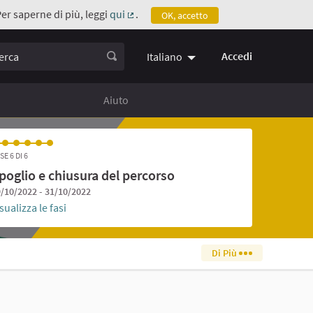
Per saperne di più, leggi
qui
.
OK, accetto
(Collegamento esterno)
ca
Accedi
Italiano
Aiuto
SE 6 DI 6
poglio e chiusura del percorso
/10/2022 - 31/10/2022
sualizza le fasi
Di Più