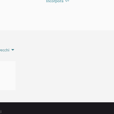
Incorpora
vecchi
i