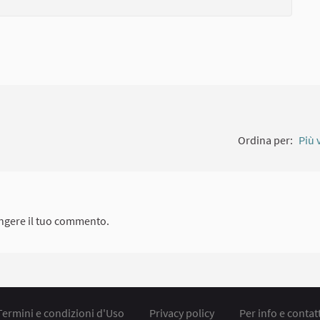
Ordina per:
Più 
ngere il tuo commento.
Termini e condizioni d'Uso
Privacy policy
Per info e contatt