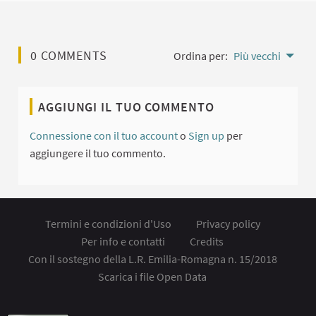
0 COMMENTS
Ordina per:
Più vecchi
AGGIUNGI IL TUO COMMENTO
Connessione con il tuo account
o
Sign up
per
aggiungere il tuo commento.
Termini e condizioni d'Uso
Privacy policy
Per info e contatti
Credits
Con il sostegno della L.R. Emilia-Romagna n. 15/2018
Scarica i file Open Data