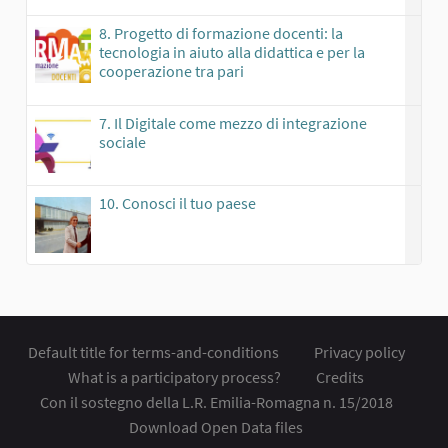
8. Progetto di formazione docenti: la
tecnologia in aiuto alla didattica e per la
cooperazione tra pari
7. Il Digitale come mezzo di integrazione
sociale
10. Conosci il tuo paese
Default title for terms-and-conditions
Privacy policy
What is a participatory process?
Credits
Con il sostegno della L.R. Emilia-Romagna n. 15/2018
Download Open Data files