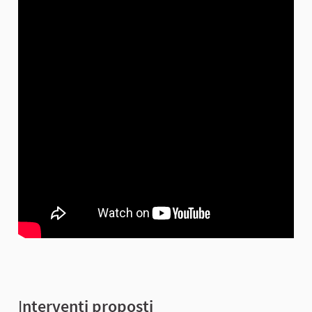
I
nterventi proposti