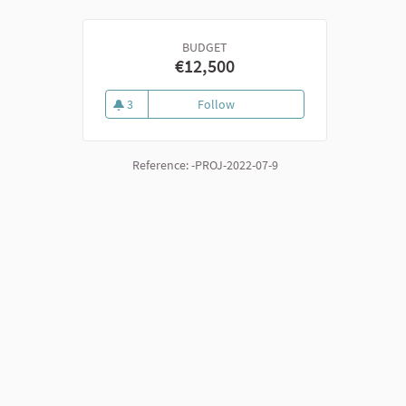
BUDGET
€12,500
3
Follow
9. Uniti nel canto
3 followers
Reference: -PROJ-2022-07-9