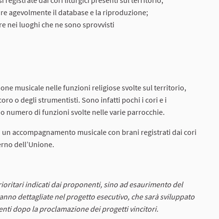
egistrate dai cori liturgici presenti sul territorio;
tire agevolmente il database e la riproduzione;
re nei luoghi che ne sono sprovvisti
one musicale nelle funzioni religiose svolte sul territorio,
 o degli strumentisti. Sono infatti pochi i cori e i
uo numero di funzioni svolte nelle varie parrocchie.
di un accompagnamento musicale con brani registrati dai cori
nterno dell’Unione.
prioritari indicati dai proponenti, sino ad esaurimento del
ranno dettagliate nel progetto esecutivo, che sarà sviluppato
nti dopo la proclamazione dei progetti vincitori.