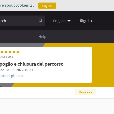
re about cookies
.
I agree
(External link)
ch
Sign In
English
Help
ASE 6 OF 6
poglio e chiusura del percorso
22-10-19 - 2022-10-31
rocess phases
More