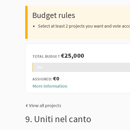
Budget rules
Select at least 2 projects you want and vote acc
€25,000
TOTAL BUDGET
0%
€0
ASSIGNED:
More information
View all projects
9. Uniti nel canto