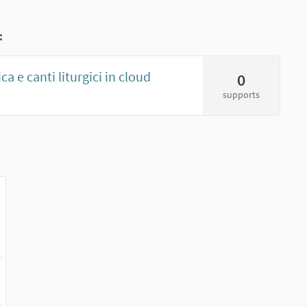
:
a e canti liturgici in cloud
0
supports