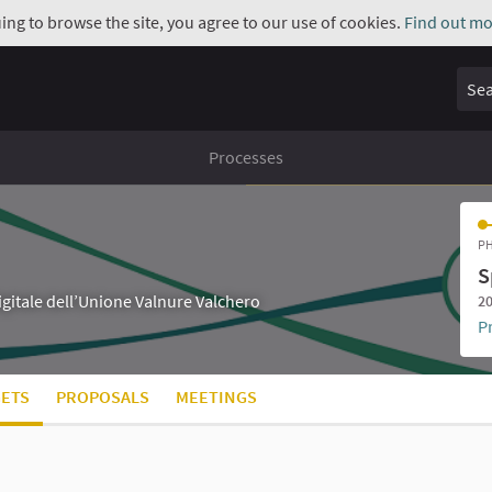
uing to browse the site, you agree to our use of cookies.
Find out mo
Sear
Processes
PH
S
digitale dell’Unione Valnure Valchero
20
P
ETS
PROPOSALS
MEETINGS