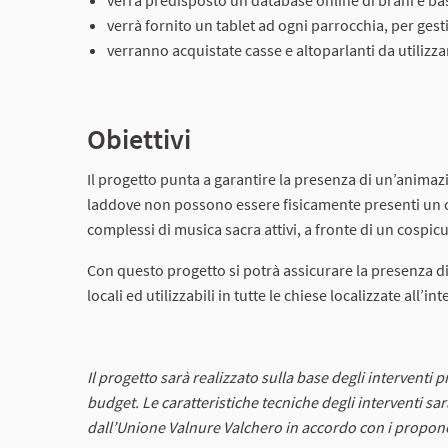
verrà predisposto un database online di brani e basi r
verrà fornito un tablet ad ogni parrocchia, per ges
verranno acquistate casse e altoparlanti da utilizza
Obiettivi
Il progetto punta a garantire la presenza di un’animazi
laddove non possono essere fisicamente presenti un coro
complessi di musica sacra attivi, a fronte di un cospic
Con questo progetto si potrà assicurare la presenza 
locali ed utilizzabili in tutte le chiese localizzate all’i
Il progetto sarà realizzato sulla base degli interventi 
budget. Le caratteristiche tecniche degli interventi sa
dall’Unione Valnure Valchero in accordo con i propone