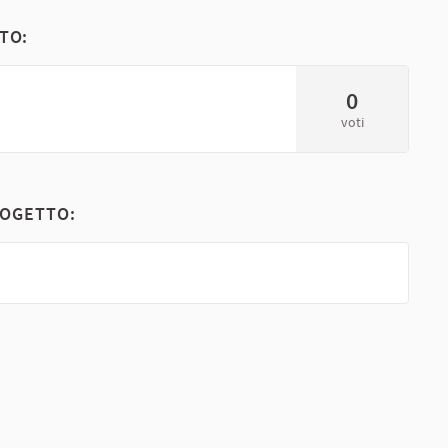
TO:
0
voti
ROGETTO: