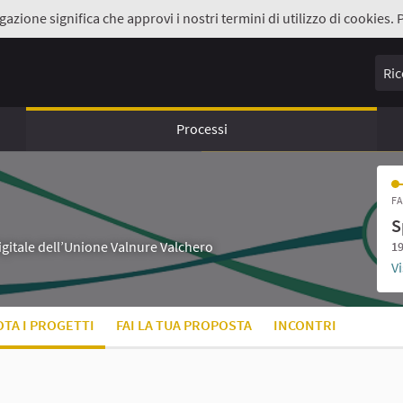
gazione significa che approvi i nostri termini di utilizzo di cookies. 
Ricer
Processi
FA
S
digitale dell’Unione Valnure Valchero
19
Vi
OTA I PROGETTI
FAI LA TUA PROPOSTA
INCONTRI