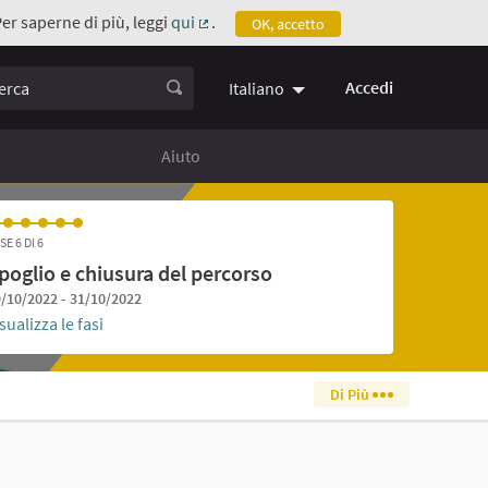
Per saperne di più, leggi
qui
.
OK, accetto
(Collegamento esterno)
ca
Accedi
Italiano
Aiuto
SE 6 DI 6
poglio e chiusura del percorso
/10/2022 - 31/10/2022
sualizza le fasi
Di Più