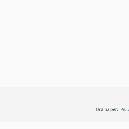
gamento esterno)
Ordina per:
Più 