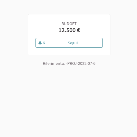
BUDGET
12.500 €
6
Segui
6. I sentieri dell’Unione
6 sostenitori
Riferimento: -PROJ-2022-07-6