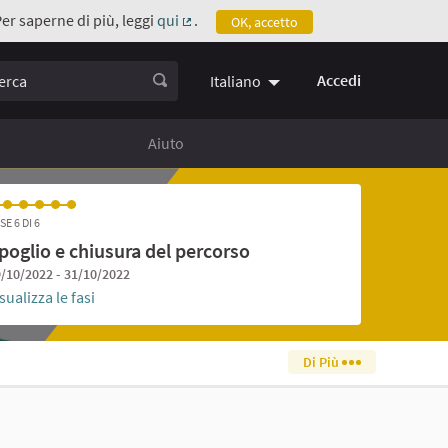
Per saperne di più, leggi
qui
.
OK, accetto
(Collegamento esterno)
ca
Accedi
Italiano
Aiuto
SE 6 DI 6
poglio e chiusura del percorso
/10/2022 - 31/10/2022
sualizza le fasi
Di Più