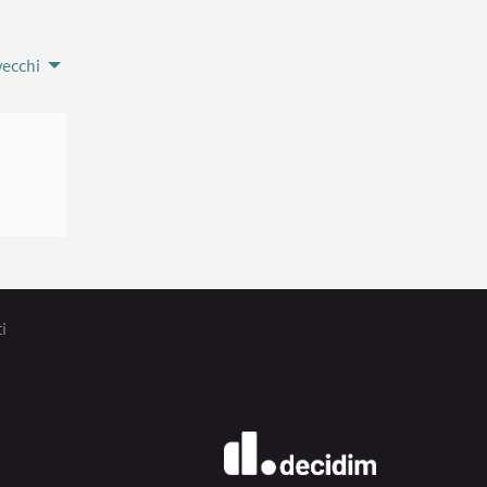
vecchi
i