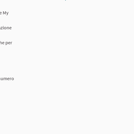
le My
azione
che per
 numero