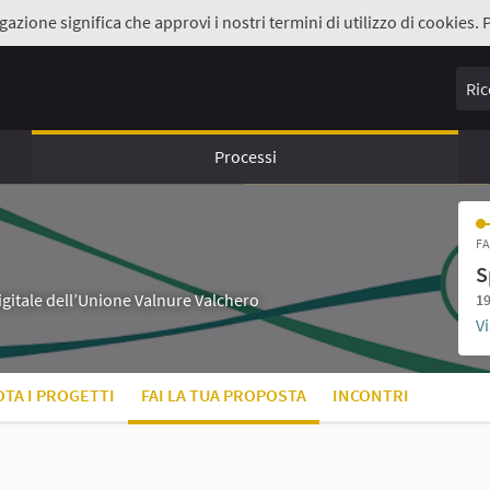
gazione significa che approvi i nostri termini di utilizzo di cookies. 
Ricer
Processi
FA
S
digitale dell’Unione Valnure Valchero
19
Vi
OTA I PROGETTI
FAI LA TUA PROPOSTA
INCONTRI