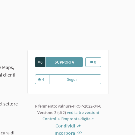
0
SUPPORTA
GOOGLE E I SOCIAL MEDIA PER FA
Google e i social media pe
0
le Maps,
 clienti
4
Segui
Google e i social media per farsi 
4 sostenitori
l settore
Riferimento: valnure-PROP-2022-04-6
Versione 2
(di 2)
vedi altre versioni
Controlla l'impronta digitale
Condividi
 cura di
Incorpora