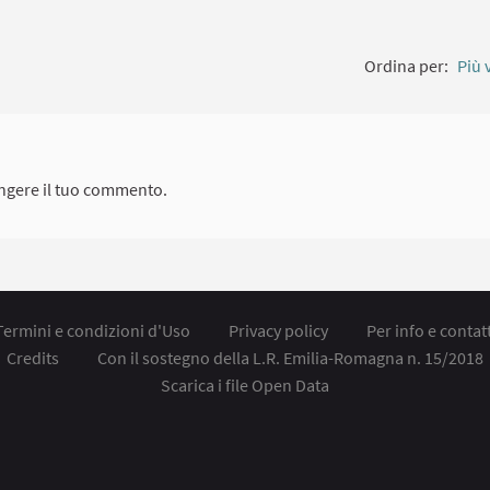
Ordina per:
Più 
ngere il tuo commento.
Termini e condizioni d'Uso
Privacy policy
Per info e contatt
Credits
Con il sostegno della L.R. Emilia-Romagna n. 15/2018
Scarica i file Open Data
ollegamento esterno)